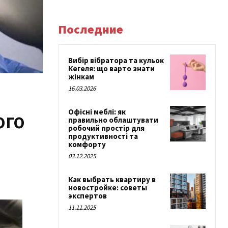
Последние
Вибір вібратора та кульок
Кегеля: що варто знати
жінкам
16.03.2026
Офісні меблі: як
ого
правильно облаштувати
робочий простір для
продуктивності та
комфорту
03.12.2025
Как выбрать квартиру в
новостройке: советы
экспертов
11.11.2025