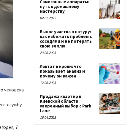
Самогонные аппараты:
путь к домашнему
мастерству
02.07.2025
Вынос участка в натуру:
как избежать проблем с
соседями и не потерять
свою землю
23.06.2025
Лактат в крови: что
показывает анализ и
почему он важен
12.06.2025
о человека
Продажа квартир в
Киевской области:
есс-службу
уверенный выбор с Park
Lane
16.04.2025
годня, 7