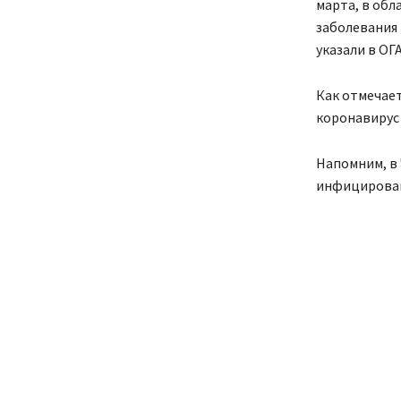
марта, в об
заболевания 
указали в ОГА
Как отмечает
коронавирус 
Напомним, в
инфицирован