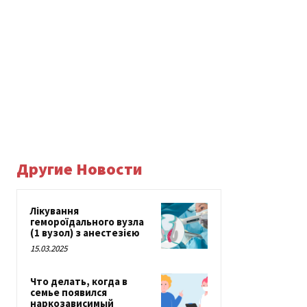
Другие Новости
Лікування
гемороїдального вузла
(1 вузол) з анестезією
15.03.2025
Что делать, когда в
семье появился
наркозависимый