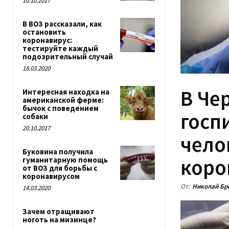
10.10.2017
В ВОЗ рассказали, как
остановить
коронавирус:
тестируйте каждый
подозрительный случай
18.03.2020
В Че
Интересная находка на
американской ферме:
бычок с поведением
госп
собаки
20.10.2017
чело
Буковина получила
коро
гуманитарную помощь
от ВОЗ для борьбы с
коронавирусом
От:
Николай Бр
14.03.2020
Зачем отращивают
ноготь на мизинце?