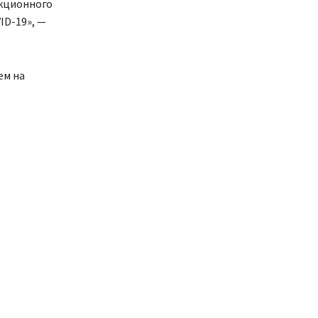
екционного
ID-19», —
ем на