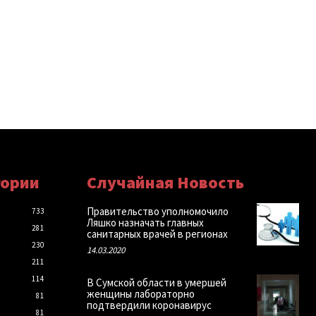
гории
Случайная Новость
Правительство уполномочило
733
Ляшко назначать главных
281
санитарных врачей в регионах
230
14.03.2020
211
114
В Сумской области в умершей
женщины лабораторно
81
подтвердили коронавирус
81