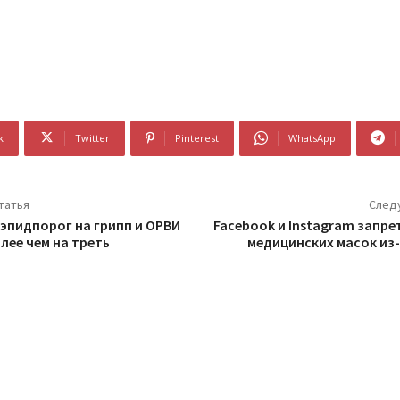
k
Twitter
Pinterest
WhatsApp
татья
След
 эпидпорог на грипп и ОРВИ
Facebook и Instagram запре
лее чем на треть
медицинских масок из-