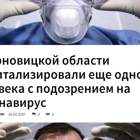
рновицкой области
итализировали еще одн
века с подозрением на
навирус
ом
14.03.2020
0
0