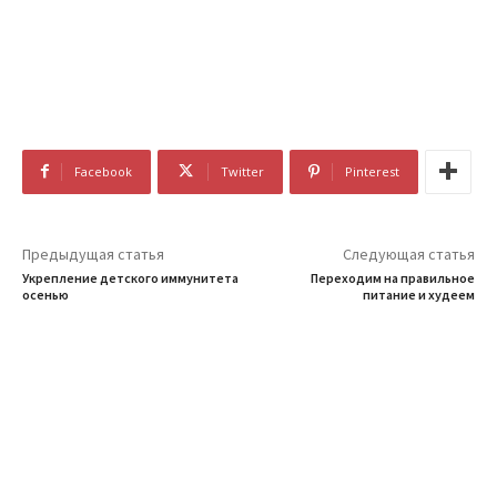
Facebook
Twitter
Pinterest
Предыдущая статья
Следующая статья
Укрепление детского иммунитета
Переходим на правильное
осенью
питание и худеем