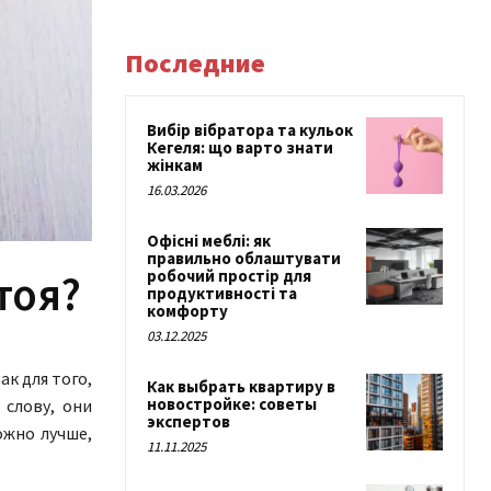
Последние
Вибір вібратора та кульок
Кегеля: що варто знати
жінкам
16.03.2026
Офісні меблі: як
правильно облаштувати
робочий простір для
тоя?
продуктивності та
комфорту
03.12.2025
к для того,
Как выбрать квартиру в
новостройке: советы
 слову, они
экспертов
ожно лучше,
11.11.2025