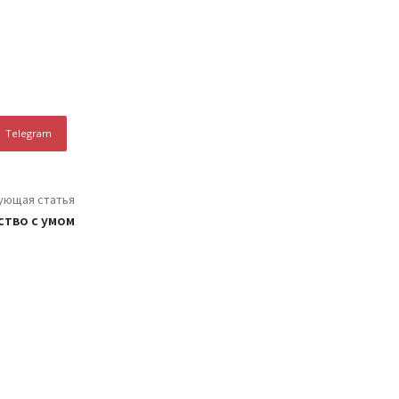
Telegram
ующая статья
ство с умом