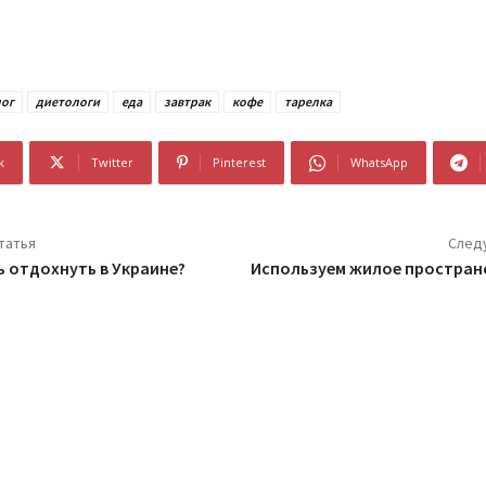
ог
диетологи
еда
завтрак
кофе
тарелка
k
Twitter
Pinterest
WhatsApp
татья
След
ь отдохнуть в Украине?
Используем жилое простран