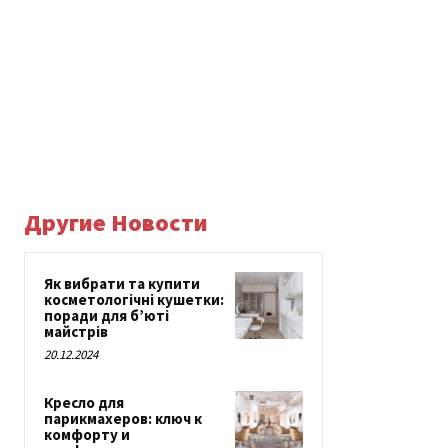
Другие Новости
Як вибрати та купити
косметологічні кушетки:
поради для б’юті
майстрів
20.12.2024
Кресло для
парикмахеров: ключ к
комфорту и