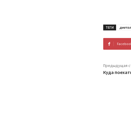
ТЕГИ
диетол
Faceboo
Предыдущая с
Куда поехат