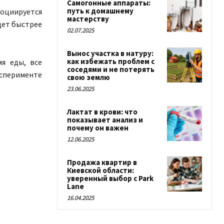
Самогонные аппараты:
путь к домашнему
социируется
мастерству
дет быстрее
02.07.2025
Вынос участка в натуру:
как избежать проблем с
я еды, все
соседями и не потерять
ксперименте
свою землю
23.06.2025
Лактат в крови: что
показывает анализ и
почему он важен
12.06.2025
Продажа квартир в
Киевской области:
уверенный выбор с Park
Lane
16.04.2025