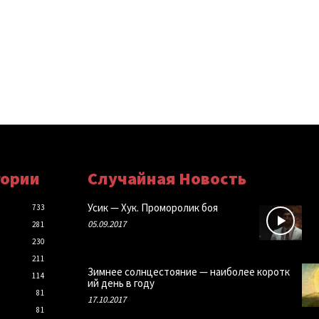
гории
Случайная Новость
Усик — Хук. Проморолик боя
733
05.09.2017
281
230
211
Зимнее солнцестояние — наиболее коротк
114
ий день в году
81
17.10.2017
81