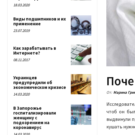
18.03.2020
Виды подшипников и их
применение
23.07.2019
Как зарабатывать в
Интернете?
08.11.2017
Поче
Украинцев
предупредили об
экономическом кризисе
От:
Марина Гри
14.03.2020
Исследовател
В Запорожье
чтоб он был
госпитализировали
женщину с
выдвинули п
подозрением на
кушать нужн
коронавирус
14.03.2020