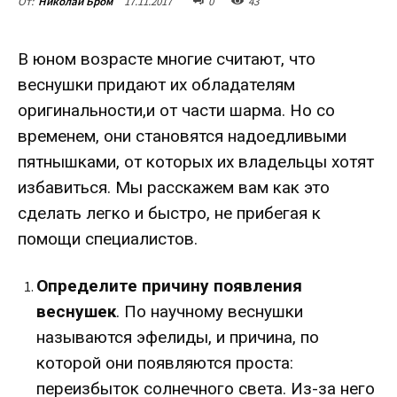
17.11.2017
0
43
От:
Николай Бром
В юном возрасте многие считают, что
веснушки придают их обладателям
оригинальности,и от части шарма. Но со
временем, они становятся надоедливыми
пятнышками, от которых их владельцы хотят
избавиться. Мы расскажем вам как это
сделать легко и быстро, не прибегая к
помощи специалистов.
Определите причину появления
веснушек
. По научному веснушки
называются эфелиды, и причина, по
которой они появляются проста:
переизбыток солнечного света. Из-за него