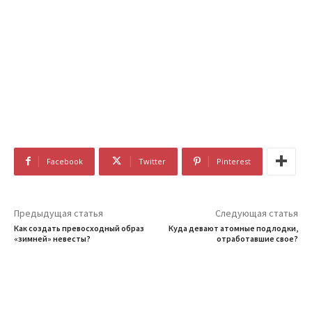
Facebook
Twitter
Pinterest
Предыдущая статья
Следующая статья
Как создать превосходный образ
Куда девают атомные подлодки,
«зимней» невесты?
отработавшие свое?