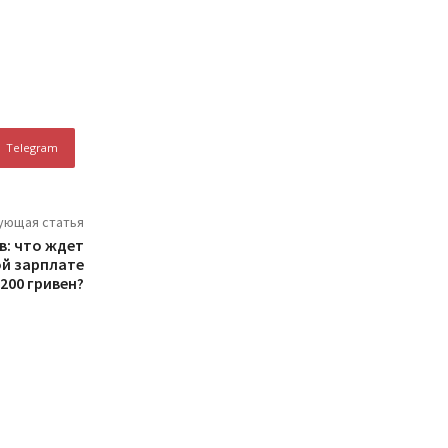
Telegram
ующая статья
: что ждет
ой зарплате
200 гривен?