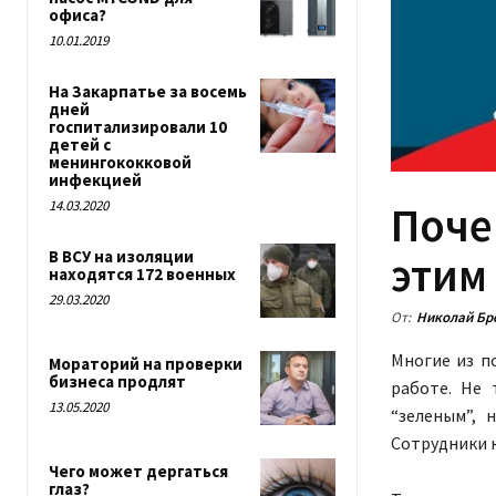
офиса?
10.01.2019
На Закарпатье за восемь
дней
госпитализировали 10
детей с
менингококковой
инфекцией
14.03.2020
Почем
В ВСУ на изоляции
этим
находятся 172 военных
29.03.2020
От:
Николай Бр
Многие из п
Мораторий на проверки
бизнеса продлят
работе. Не 
13.05.2020
“зеленым”, 
Сотрудники к
Чего может дергаться
глаз?