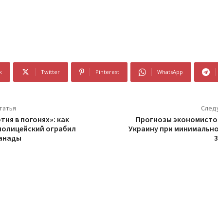
k
Twitter
Pinterest
WhatsApp
татья
След
ня в погонях»: как
Прогнозы экономистов
полицейский ограбил
Украину при минимальн
Канады
3