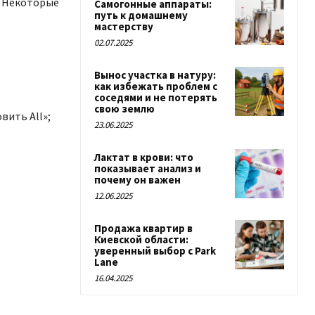
 Некоторые
Самогонные аппараты:
путь к домашнему
мастерству
02.07.2025
Вынос участка в натуру:
как избежать проблем с
соседями и не потерять
свою землю
вить All»;
23.06.2025
Лактат в крови: что
показывает анализ и
почему он важен
12.06.2025
Продажа квартир в
Киевской области:
уверенный выбор с Park
Lane
16.04.2025