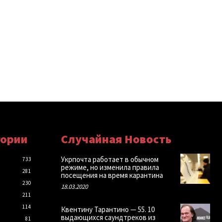
гории
Случайная Новость
Укрпочта работает в обычном
733
режиме, но изменила правила
281
посещения на время карантина
230
18.03.2020
211
114
Квентину Тарантино — 55. 10
выдающихся саундтреков из
81