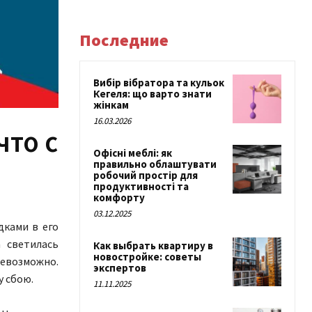
Последние
Вибір вібратора та кульок
Кегеля: що варто знати
жінкам
16.03.2026
что с
Офісні меблі: як
правильно облаштувати
робочий простір для
продуктивності та
комфорту
03.12.2025
дками в его
а светилась
Как выбрать квартиру в
новостройке: советы
евозможно.
экспертов
у сбою.
11.11.2025