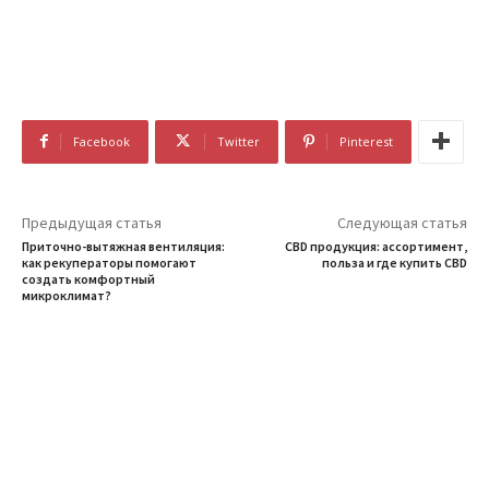
Facebook
Twitter
Pinterest
Предыдущая статья
Следующая статья
Приточно-вытяжная вентиляция:
CBD продукция: ассортимент,
как рекуператоры помогают
польза и где купить CBD
создать комфортный
микроклимат?