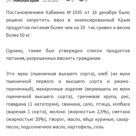
12.10.2017
0
9
От:
Николай Бром
Постановлением Кабмина №1035 от 16 декабря было
решено запретить ввоз в аннексированный Крым
продуктов питания более чем на 10 тис.гривен и весом
более 50 кг.
Однако, также был утвержден список продуктов
питания, разрешенных ввозить гражданам.
Это: мука (пшеничная высшего сорта), хлеб (из муки
пшеничной первого и высшего сорта и ржано-
пшеничный), макаронные изделия (вермишель из муки
пшеничной высшего сорта), гречневая крупа, рис,
говядина (1 категории), свинина, сало, птица, колбаса
(вареная 1 сорта), молоко (жирностью 2,5%), сметана
(жирностью 20%), творог, масло, яйца куриные, сахар-
песок, подсолнечное масло, картофель, соль.