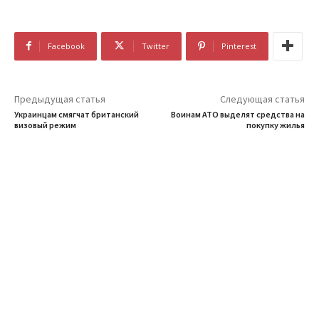
Facebook
Twitter
Pinterest
Предыдущая статья
Следующая статья
Украинцам смягчат британский
Воинам АТО выделят средства на
визовый режим
покупку жилья