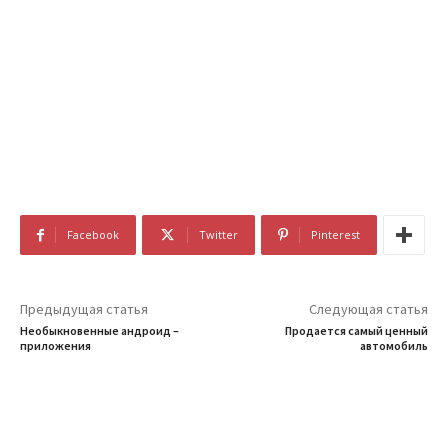
Facebook
Twitter
Pinterest
Предыдущая статья
Следующая статья
Необыкновенные андроид –
Продается самый ценный
приложения
автомобиль