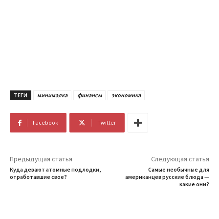
ТЕГИ
минималка
финансы
экономика
Facebook
Twitter
Предыдущая статья
Следующая статья
Куда девают атомные подлодки,
Самые необычные для
отработавшие свое?
американцев русские блюда —
какие они?