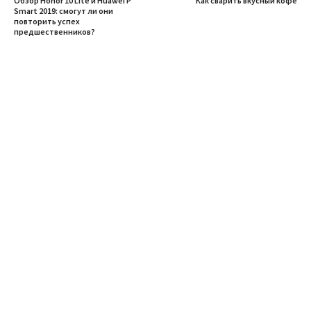
Обзор Honor 10 Lite и Huawei P
Как сварить вкусный кофе
Smart 2019: смогут ли они
повторить успех
предшественников?