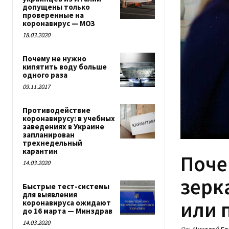
допущены только
проверенные на
коронавирус — МОЗ
18.03.2020
Почему не нужно
кипятить воду больше
одного раза
09.11.2017
Противодействие
коронавирусу: в учебных
заведениях в Украине
запланирован
трехнедельный
карантин
Поче
14.03.2020
зерк
Быстрые тест-системы
для выявления
или 
коронавируса ожидают
до 16 марта — Минздрав
14.03.2020