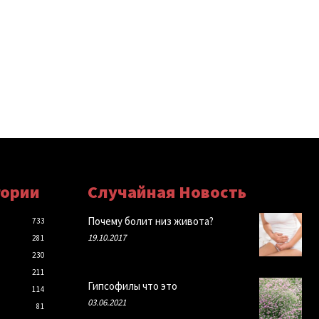
гории
Случайная Новость
Почему болит низ живота?
733
19.10.2017
281
230
211
Гипсофилы что это
114
03.06.2021
81