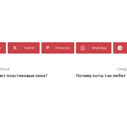
k
Twitter
Pinterest
WhatsApp
татья
След
ют пластиковые окна?
Почему коты так любят