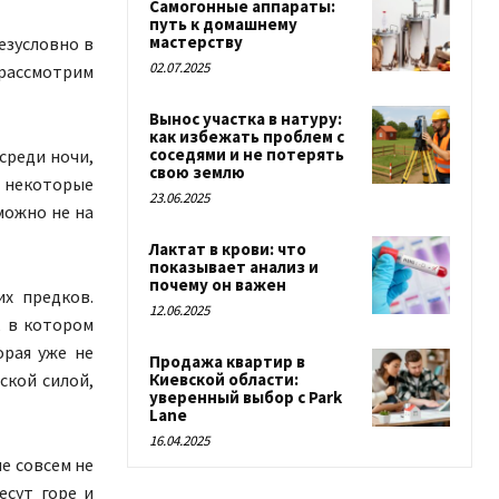
Самогонные аппараты:
путь к домашнему
мастерству
безусловно в
02.07.2025
 рассмотрим
Вынос участка в натуру:
как избежать проблем с
соседями и не потерять
среди ночи,
свою землю
у некоторые
23.06.2025
можно не на
Лактат в крови: что
показывает анализ и
почему он важен
х предков.
12.06.2025
, в котором
орая уже не
Продажа квартир в
Киевской области:
ской силой,
уверенный выбор с Park
Lane
16.04.2025
не совсем не
есут горе и