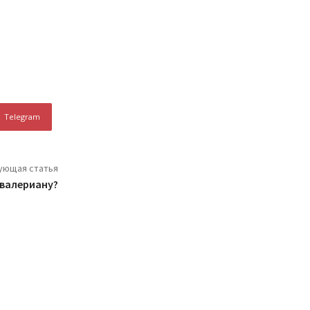
Telegram
ующая статья
 валериану?