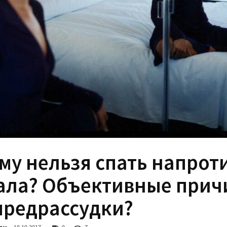
му нельзя спать напрот
ала? Объективные при
предрассудки?