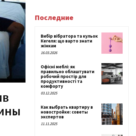
Последние
Вибір вібратора та кульок
Кегеля: що варто знати
жінкам
16.03.2026
Офісні меблі: як
правильно облаштувати
робочий простір для
продуктивності та
комфорту
ив
03.12.2025
чины
Как выбрать квартиру в
новостройке: советы
экспертов
11.11.2025