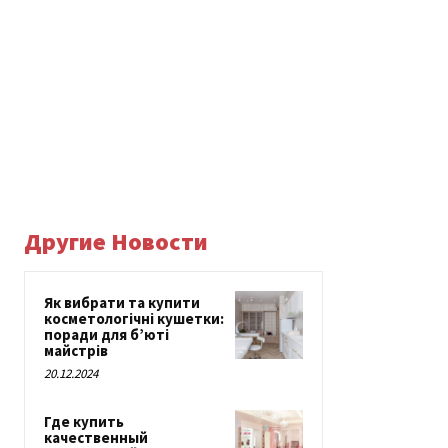
Другие Новости
Як вибрати та купити
косметологічні кушетки:
поради для б’юті
майстрів
20.12.2024
Где купить
качественный