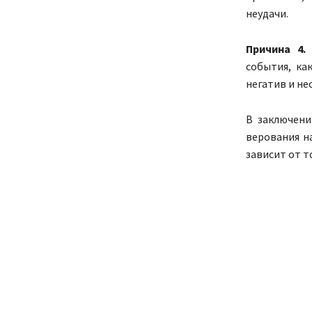
неудачи.
Причина 4.
Т
события, ка
негатив и не
В заключени
верования н
зависит от т