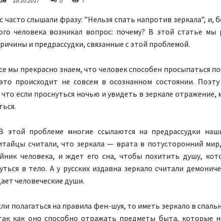
ом
18.10.2017
0
7
с часто слышали фразу: ”Нельзя спать напротив зеркала”, и, 
ого человека возникал вопрос: почему? В этой статье мы
ичины и предрассудки, связанные с этой проблемой.
е мы прекрасно знаем, что человек способен просыпаться по
 это происходит не совсем в осознанном состоянии. Поэт
что если проснуться ночью и увидеть в зеркале отражение, 
ться.
 этой проблеме многие ссылаются на предрассудки наши
итайцы считали, что зеркала — врата в потусторонний мир
йник человека, и ждет его сна, чтобы похитить душу, кот
ться в тело. А у русских издавна зеркало считали демониче
ает человеческие души.
Если полагаться на правила фен-шуя, то иметь зеркало в спаль
так как оно способно отражать предметы быта, которые н