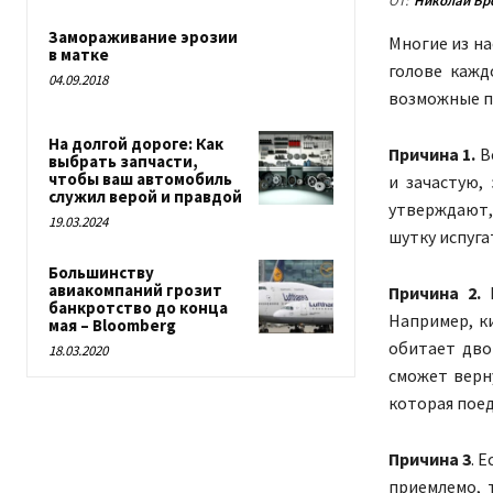
От:
Николай Бр
Замораживание эрозии
Многие из на
в матке
голове кажд
04.09.2018
возможные пр
На долгой дороге: Как
Причина 1.
Вс
выбрать запчасти,
чтобы ваш автомобиль
и зачастую,
служил верой и правдой
утверждают, 
19.03.2024
шутку испуга
Большинству
авиакомпаний грозит
Причина 2.
В
банкротство до конца
Например, к
мая – Bloomberg
обитает дво
18.03.2020
сможет верну
которая поед
Причина 3
. 
приемлемо, 