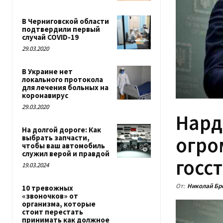
В Черниговской области
подтвердили первый
случай COVID-19
29.03.2020
В Украине нет
локального протокола
для лечения больных на
коронавирус
29.03.2020
Нард
На долгой дороге: Как
огро
выбрать запчасти,
чтобы ваш автомобиль
служил верой и правдой
госс
19.03.2024
От:
Николай Бр
10 тревожных
«звоночков» от
организма, которые
стоит перестать
принимать как должное