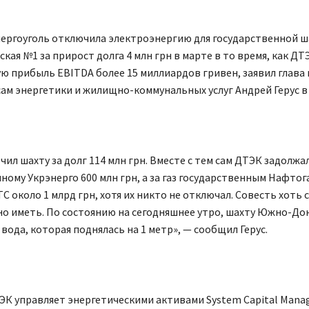
ергоуголь отключила электроэнергию для государственной 
ая №1 за прирост долга 4 млн грн в марте в то время, как ДТ
 прибыль EBITDA более 15 миллиардов гривен, заявил глава
ам энергетики и жилищно-коммунальных услуг Андрей Герус в 
ил шахту за долг 114 млн грн. Вместе с тем сам ДТЭК задолжа
ному Укрэнерго 600 млн грн, а за газ государственным Нафтога
С около 1 млрд грн, хотя их никто не отключал. Совесть хоть 
о иметь. По состоянию на сегодняшнее утро, шахту Южно-Дон
 вода, которая поднялась на 1 метр», — сообщил Герус.
ЭК управляет энергетическими активами System Capital Mana