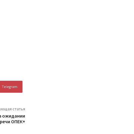
Telegram
ующая статья
в ожидании
речи ОПЕК+