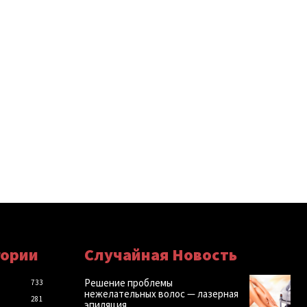
гории
Случайная Новость
Решение проблемы
733
нежелательных волос — лазерная
281
эпиляция