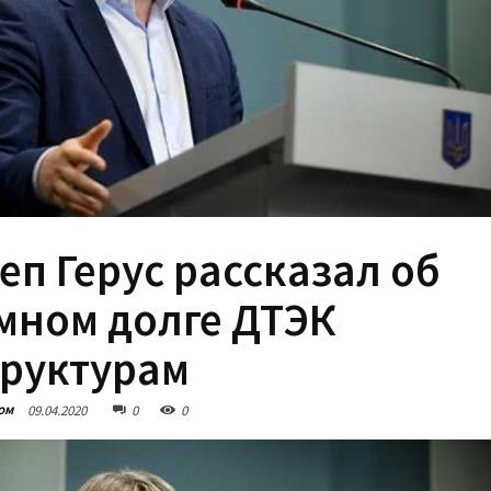
еп Герус рассказал об
мном долге ДТЭК
труктурам
ом
09.04.2020
0
0