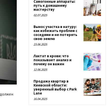
Самогонные аппараты:
путь к домашнему
мастерству
02.07.2025
Вынос участка в натуру:
как избежать проблем с
соседями и не потерять
свою землю
23.06.2025
Лактат в крови: что
показывает анализ и
почему он важен
12.06.2025
Продажа квартир в
Киевской области:
уверенный выбор с Park
Lane
 должен
16.04.2025