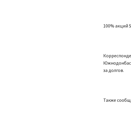
100% акций 
Корреспонден
Южнодонбасс
за долгов.
Также сообща