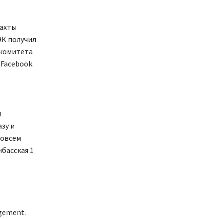
шахты
ЭК получил
 комитета
Facebook.
л
зу и
совсем
басская 1
gement.