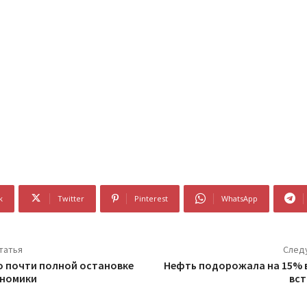
k
Twitter
Pinterest
WhatsApp
татья
След
о почти полной остановке
Нефть подорожала на 15% 
ономики
вст