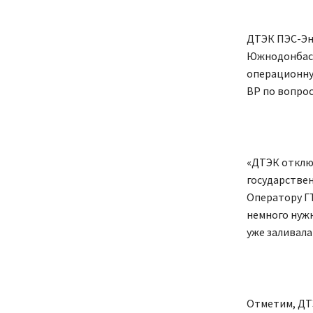
ДТЭК ПЭС-Эн
Южнодонбасск
операционную
ВР по вопрос
«ДТЭК отключ
государствен
Оператору ГТ
немного нужн
уже заливала
Отметим, ДТ