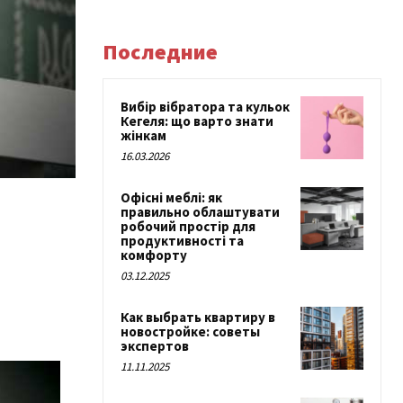
Последние
Вибір вібратора та кульок
Кегеля: що варто знати
жінкам
16.03.2026
Офісні меблі: як
правильно облаштувати
робочий простір для
продуктивності та
комфорту
03.12.2025
Как выбрать квартиру в
новостройке: советы
экспертов
11.11.2025