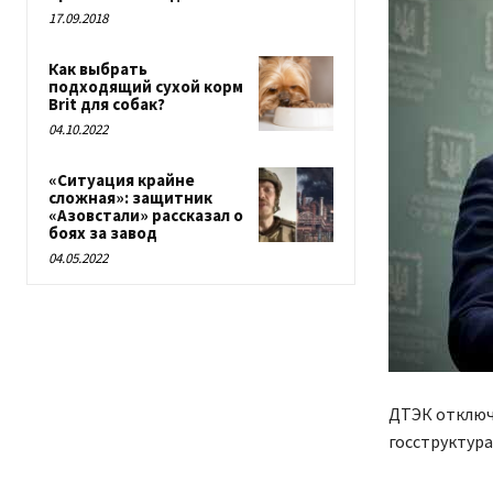
17.09.2018
Как выбрать
подходящий сухой корм
Brit для собак?
04.10.2022
«Ситуация крайне
сложная»: защитник
«Азовстали» рассказал о
боях за завод
04.05.2022
ДТЭК отключи
госструктура