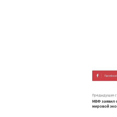
Faceboo
Предыдущая с
МВФ заявил 
мировой эк