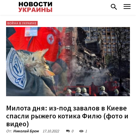
ВОЙНА В УКРАИНЕ
Милота дня: из-под завалов в Киеве
спасли рыжего котика Филю (фото и
видео)
17.10.2022
0
1
От:
Николай Бром