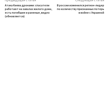
Предыдущая статья
Следующая статья
Атака Киева дронами: спасатели
В россии изменился регион-лидер
работают на завалах жилого дома,
по количеству признанных потерь
есть погибшие и раненые, видео
в войне с Украиной
(обновляется)