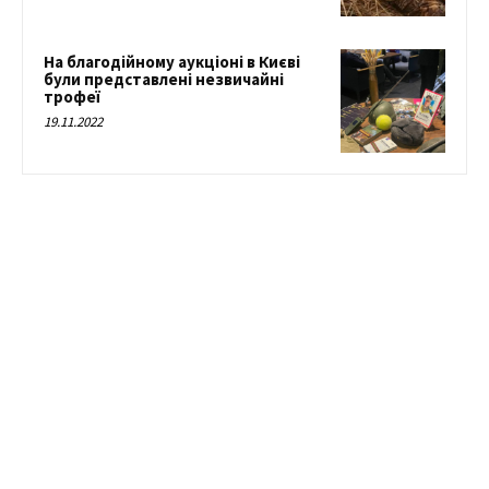
На благодійному аукціоні в Києві
були представлені незвичайні
трофеї
19.11.2022