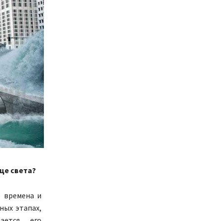
це света?
е времена и
ных этапах,
ается его