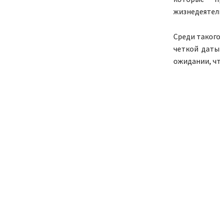
жизнедеятел
Среди таког
четкой даты
ожидании, ч