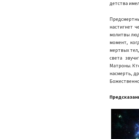
детства имел
Предсмертны
настигнет ч
молитвы люд
момент, ког
мертвых тел,
света звуч
Матроны. Кто
насмерть, др
Божественно
Предсказани