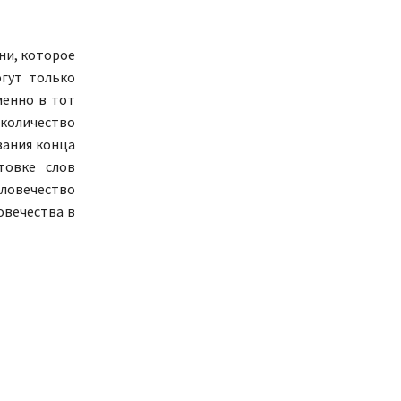
ни, которое
огут только
менно в тот
 количество
азания конца
товке слов
еловечество
овечества в