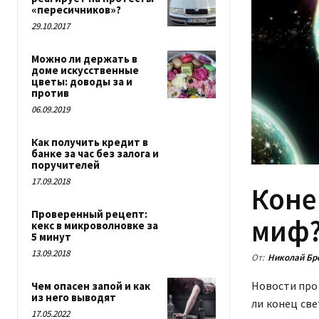
«пересичников»?
29.10.2017
Можно ли держать в
доме искусственные
цветы: доводы за и
против
06.09.2019
Как получить кредит в
банке за час без залога и
поручителей
17.09.2018
Коне
Проверенный рецепт:
миф
кекс в микроволновке за
5 минут
13.09.2018
От:
Николай Бр
Новости про 
Чем опасен запой и как
из него выводят
ли конец све
17.05.2022