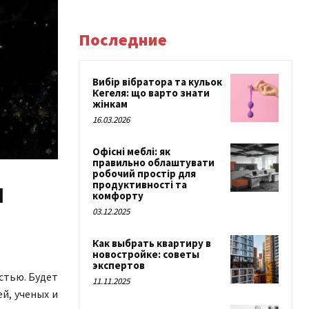
Последние
Вибір вібратора та кульок
Кегеля: що варто знати
жінкам
16.03.2026
Офісні меблі: як
правильно облаштувати
робочий простір для
и
продуктивності та
комфорту
03.12.2025
Как выбрать квартиру в
новостройке: советы
экспертов
стью. Будет
11.11.2025
й, ученых и