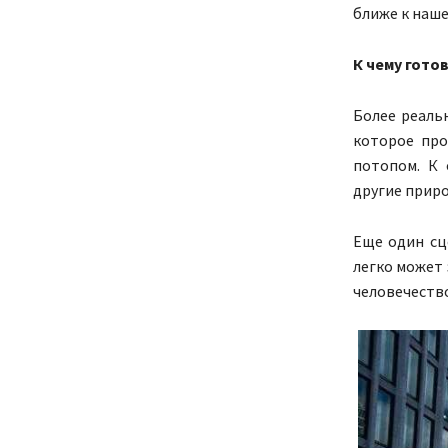
ближе к наше
К чему гото
Более реаль
которое про
потопом. К 
другие прир
Еще один сц
легко может
человечество