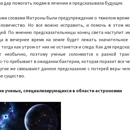
а дар помогать людям в лечении и предсказывала будущее.
ми словами Матроны были предупреждение о тяжелом време
еловечество. Но все можно исправить, и помочь в этом м
ей. По мнению предсказательницы конец света наступит и
да в вечернее время на земле будет лежать значительное
 тогда как утром от них не останется и следа. Как для предск
ит необычно, поэтому ученые склоняются к разной трак
-то пребывает в ожидании бактерии, которая поразит все ч
угие же связывают данное предсказание с потерей веры чел
е существо.
е ученых, специализирующихся в области астрономии