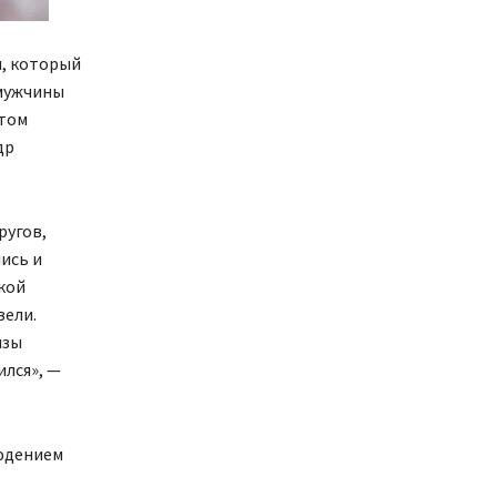
, который
 мужчины
этом
др
ругов,
ись и
кой
вели.
изы
ился», —
людением