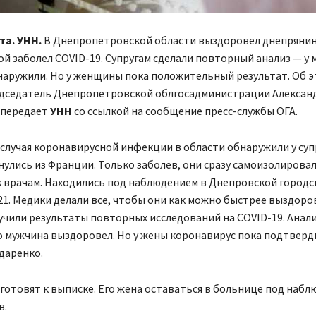
та. УНН.
В Днепропетровской области выздоровел днепрянин
ой заболел COVID-19. Супругам сделали повторный анализ — у
наружили. Но у женщины пока положительный результат. Об 
дседатель Днепропетровской облгосадминистрации Алексан
 передает
УНН
со ссылкой на сообщение пресс-службы ОГА.
случая коронавирусной инфекции в области обнаружили у суп
улись из Франции. Только заболев, они сразу самоизолировал
к врачам. Находились под наблюдением в Днепровской городс
1. Медики делали все, чтобы они как можно быстрее выздоро
чили результаты повторных исследований на COVID-19. Анал
о мужчина выздоровел. Но у жены коронавирус пока подтверд
даренко.
готовят к выписке. Его жена оставаться в больнице под наб
в.