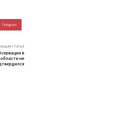
Telegram
ующая статья
бсервации в
области не
дтвердился