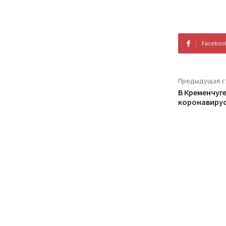
Faceboo
Предыдущая с
В Кременчуг
коронавирус