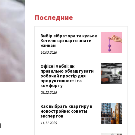
Последние
Вибір вібратора та кульок
Кегеля: що варто знати
жінкам
16.03.2026
Офісні меблі: як
правильно облаштувати
робочий простір для
продуктивності та
комфорту
03.12.2025
Как выбрать квартиру в
новостройке: советы
экспертов
а
11.11.2025