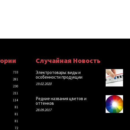
гории
Случайная Новость
Электротовары: виды и
733
особенности продукции
281
19.02.2020
230
211
Редкие названия цветов и
114
оттенков
81
28.09.2017
81
81
72