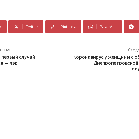
k
Twitter
Pinterest
WhatsApp
татья
След
е первый случай
Коронавирус у женщины с о
а — мэр
Днепропетровской 
по