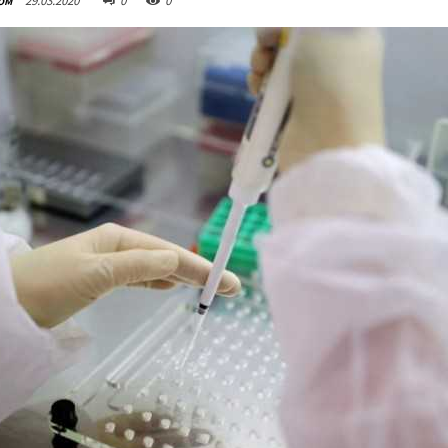
ом
29.03.2020
0
0