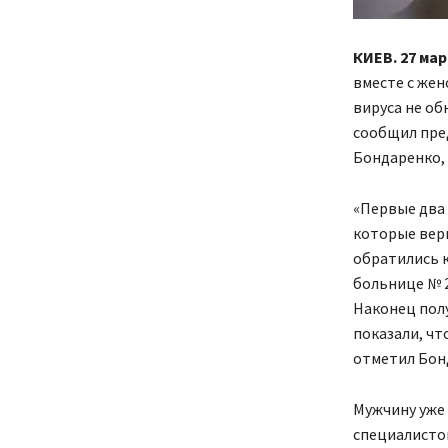
КИЕВ. 27 мар
вместе с жен
вируса не об
сообщил пре
Бондаренко,
«Первые два 
которые верн
обратились 
больнице № 2
Наконец полу
показали, чт
отметил Бон
Мужчину уже 
специалисто