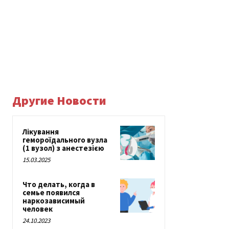
Другие Новости
Лікування
гемороїдального вузла
(1 вузол) з анестезією
15.03.2025
Что делать, когда в
семье появился
наркозависимый
человек
24.10.2023