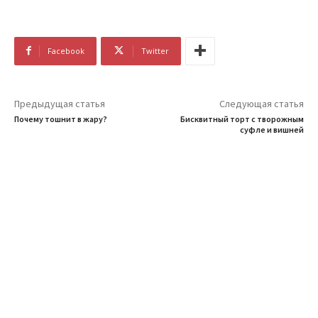
Facebook
Twitter
Предыдущая статья
Следующая статья
Почему тошнит в жару?
Бисквитный торт с творожным
суфле и вишней