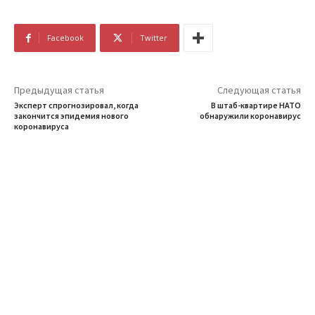
Facebook
Twitter
Предыдущая статья
Следующая статья
Эксперт спрогнозировал, когда
В штаб-квартире НАТО
закончится эпидемия нового
обнаружили коронавирус
коронавируса