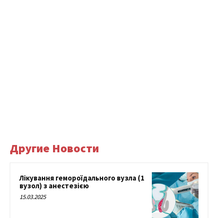
Другие Новости
Лікування гемороїдального вузла (1
вузол) з анестезією
15.03.2025