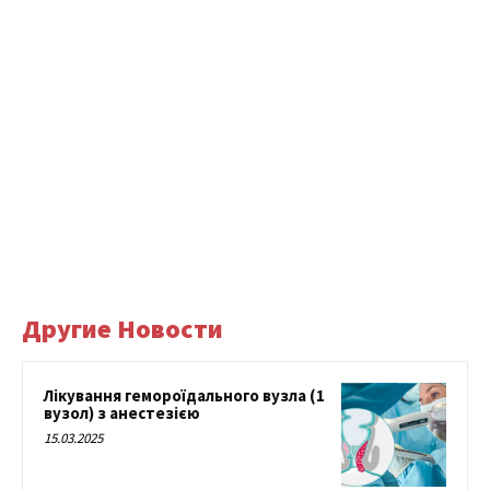
Другие Новости
Лікування гемороїдального вузла (1
вузол) з анестезією
15.03.2025