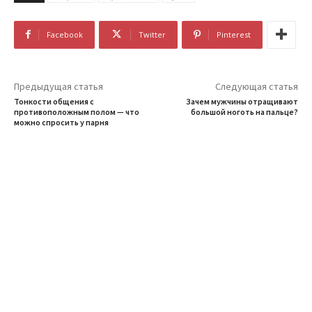
Facebook
Twitter
Pinterest
Предыдущая статья
Следующая статья
Тонкости общения с
Зачем мужчины отращивают
противоположным полом — что
большой ноготь на пальце?
можно спросить у парня