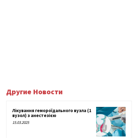
Другие Новости
Лікування гемороїдального вузла (1
вузол) з анестезією
15.03.2025