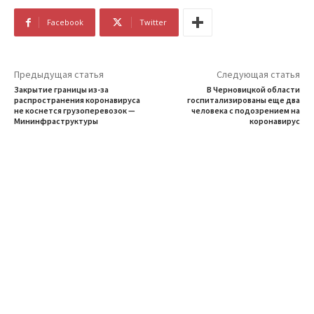
Facebook
Twitter
Предыдущая статья
Следующая статья
Закрытие границы из-за
В Черновицкой области
распространения коронавируса
госпитализированы еще два
не коснется грузоперевозок —
человека с подозрением на
Мининфраструктуры
коронавирус