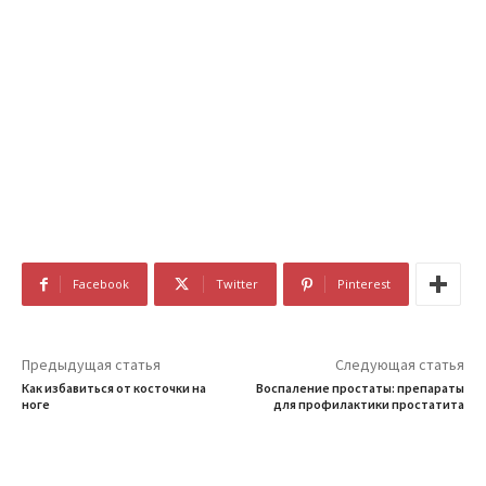
Facebook
Twitter
Pinterest
Предыдущая статья
Следующая статья
Как избавиться от косточки на
Воспаление простаты: препараты
ноге
для профилактики простатита