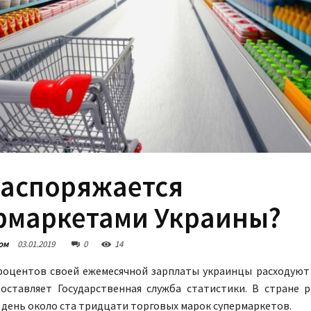
распоряжается
рмаркетами Украины?
ом
03.01.2019
0
14
роцентов своей ежемесячной зарплаты украинцы расходуют 
оставляет Государственная служба статистики. В стране 
день около ста тридцати торговых марок супермаркетов.