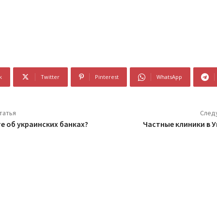
k
Twitter
Pinterest
WhatsApp
татья
След
е об украинских банках?
Частные клиники в У