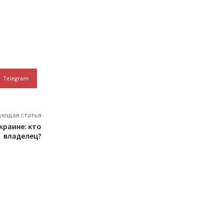
Telegram
ующая статья
краине: кто
владелец?