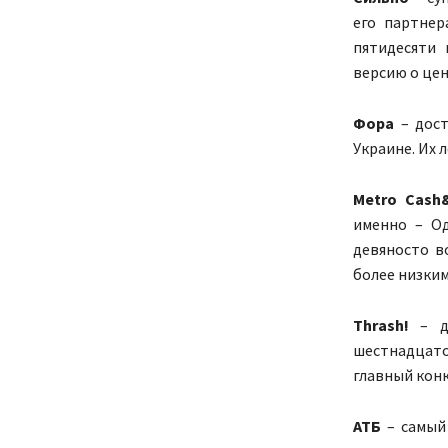
его партнер
пятидесяти 
версию о цен
Фора
– дост
Украине. Их 
Metro Cash
именно – Од
девяносто в
более низким
Thrash!
– до
шестнадцато
главный конк
АТБ
– самый 