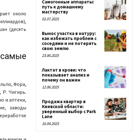
Самогонные аппараты:
путь к домашнему
мастерству
ирает около
02.07.2025
иллиардов),
шан (десять
Вынос участка в натуру:
как избежать проблем с
соседями и не потерять
свою землю
самые
23.06.2025
Лактат в крови: что
показывает анализ и
почему он важен
льпо, Фора,
12.06.2025
 Р. Чигирь.
о и аптеки,
Продажа квартир в
Киевской области:
не, заводы
уверенный выбор с Park
ереработке
Lane
16.04.2025
тельманом и