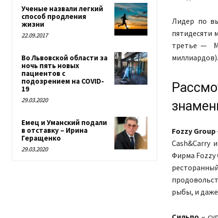
Ученые назвали легкий
способ продления
Лидер по вы
жизни
пятидесяти м
22.09.2017
третье — Me
миллиардов).
Во Львовской области за
ночь пять новых
пациентов с
подозрением на COVID-
Рассм
19
29.03.2020
знамен
Емец и Уманский подали
в отставку – Ирина
Fozzy Group
Геращенко
Cash&Carry и
29.03.2020
Фирма Fozzy 
ресторанны
продовольс
рыбы, и даже
Сильпо
– су