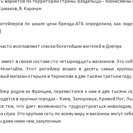
 маркетов по территории страны. Владельцы – бизнесмены и
Ермаков, В. Карачун.
ритейлеров по шкале цена бренда АТБ определили, как лиде
)
часто возглавляют списки богатейших жителей в Днепре.
 имеет в своем составе сто четырнадцать магазинов. Это со
Нечитайла. Этот ритейлер вошел в десять самых крупны
вый магазин открыли в Чернигове в две тысячи третьем году.
лер родом из Франции, переместился к нам в две тысячи се
одятся в крупных городах – Киев, Запорожье, Кривой Рог, Льв
ся тем, что дает возможность трудоустроиться инвалидам,
 слуха. Это крупная сеть по всему миру и магазины могут себ
 даже ниже чем, закупочные.