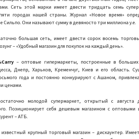
ами. Сеть этой марки имеет двести тридцать семь супер
пяти городах нашей страны. Журнал «Новое время» опре
е Сильпо. Они называют сумму в девяносто три миллиона у.е.
аточно большая сеть, имеет двести сорок восемь торгов
лозунг – «Удобный магазин для покупок на каждый день».
&Carry
– оптовые гипермаркеты, построенные в больших 
есса, Днепр, Харьков, Кременчуг, Киев и его область. С
осьмого года и постоянно конкурируют с Ашаном, привлек
и ценами.
статочно молодой супермаркет, открытый с августа 
го. Позиционирует себя дешевым магазином с оптовыми ц
урент – АТБ.
известный крупный торговый магазин – дискаунтер. Имее