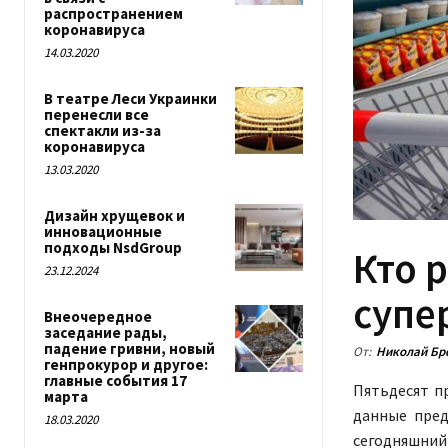
распространением
коронавируса
14.03.2020
В театре Леси Украинки
перенесли все
спектакли из-за
коронавируса
13.03.2020
Дизайн хрущевок и
инновационные
подходы NsdGroup
Кто 
23.12.2024
супе
Внеочередное
заседание рады,
падение гривни, новый
От:
Николай Бр
генпрокурор и другое:
главные события 17
Пятьдесят п
марта
данные пред
18.03.2020
сегодняшний 