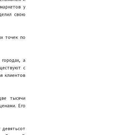
маркетов у
делил свою
ых точек по
городах, а
уществуют с
ая клиентов
две тысячи
енами. Его
т девятьсот