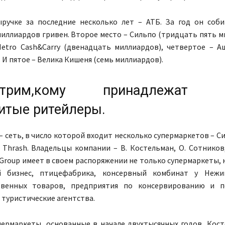
ручке за последние несколько лет – АТБ. За год он соб
иллиардов гривен. Второе место – Сильпо (тридцать пять м
tro Cash&Carry (двенадцать миллиардов), четвертое – А
 И пятое – Велика Кишеня (семь миллиардов).
отрим,кому принадлежат 
итые ритейлеры.
– сеть, в число которой входит несколько супермаркетов – Си
 Thrash. Владельцы компании – В. Костельман, О. Сотников,
Group имеет в своем распоряжении не только супермаркеты, н
й бизнес, птицефабрика, консервный комбинат у Нежи
твенных товаров, предприятия по консервированию и п
 туристические агентства.
пермаркеты, основанные в начале двухтысячных годов, Кос