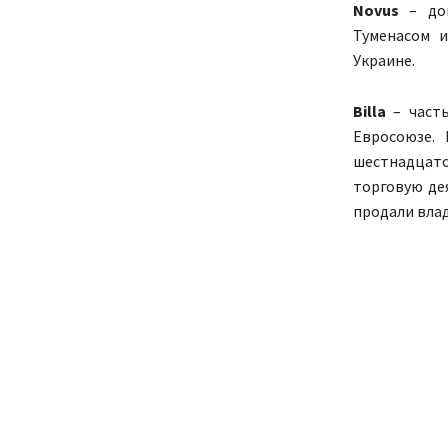
Novus
– дов
Туменасом 
Украине.
Billa
– часть
Евросоюзе.
шестнадцато
торговую де
продали влад