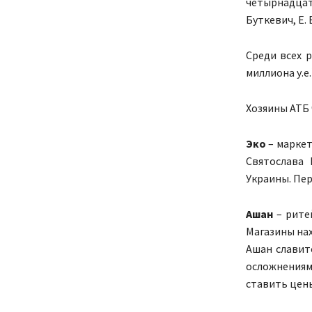
четырнадцать
Буткевич, Е. 
Среди всех 
миллиона у.е.
Хозяины АТБ 
Эко
– маркет
Святослава 
Украины. Пер
Ашан
– ритей
Магазины нах
Ашан славит
осложнениями
ставить цены