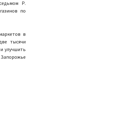
седьмом Р.
газинов по
рмаркетов в
две тысячи
 и улучшить
и Запорожье