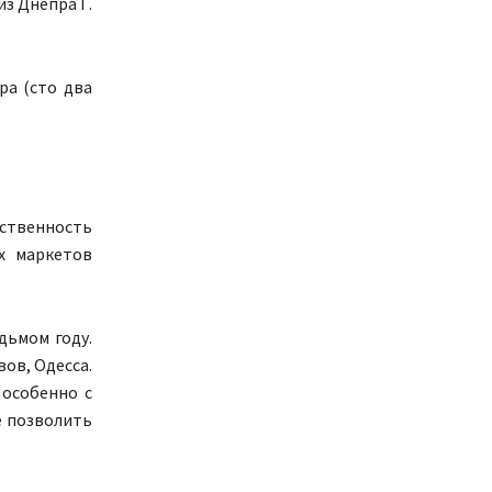
з Днепра Г.
ра (сто два
бственность
х маркетов
дьмом году.
ов, Одесса.
 особенно с
е позволить