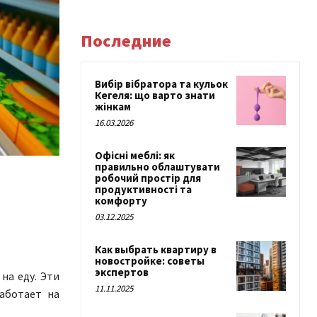
Последние
Вибір вібратора та кульок
Кегеля: що варто знати
жінкам
16.03.2026
Офісні меблі: як
правильно облаштувати
робочий простір для
продуктивності та
комфорту
03.12.2025
Как выбрать квартиру в
новостройке: советы
экспертов
на еду. Эти
11.11.2025
работает на