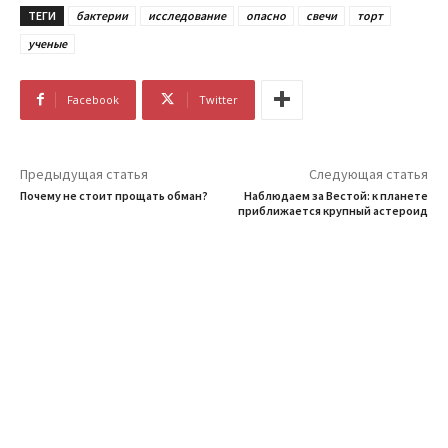
ТЕГИ
бактерии
исследование
опасно
свечи
торт
ученые
Facebook
Twitter
Предыдущая статья
Следующая статья
Почему не стоит прощать обман?
Наблюдаем за Вестой: к планете
приближается крупный астероид