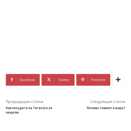
Facebook
Twitter
Pinterest
Предыдущая статья
Следующая статья
Как похудеть на 7 кг всего за
Почему тошнит в жару?
неделю