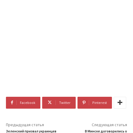
Facebook
Twitter
Pinterest
Предыдущая статья
Следующая статья
Зеленский призвал украинцев
В Минске договорились о