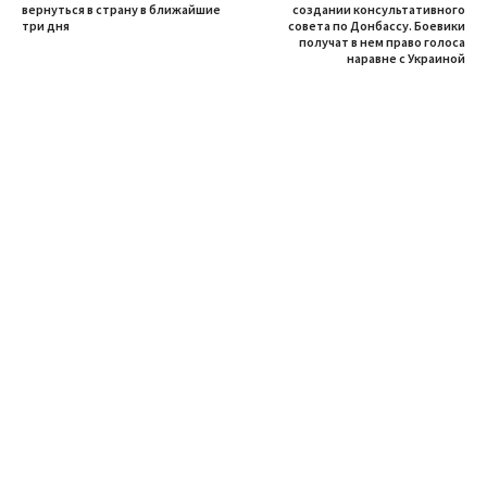
вернуться в страну в ближайшие
создании консультативного
три дня
совета по Донбассу. Боевики
получат в нем право голоса
наравне с Украиной