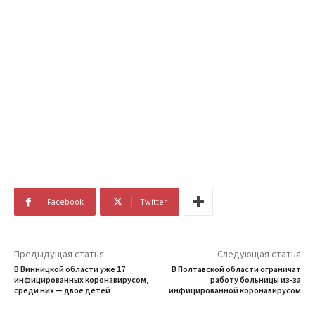
Facebook
Twitter
Предыдущая статья
Следующая статья
В Винницкой области уже 17
В Полтавской области ограничат
инфицированных коронавирусом,
работу больницы из-за
среди них — двое детей
инфицированной коронавирусом