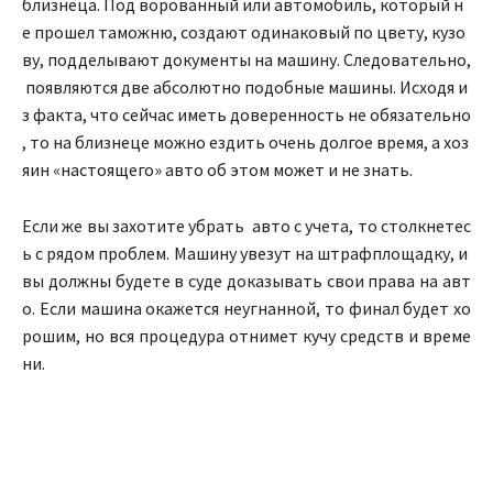
близнеца
.
Под
ворованный
или
автомобиль
,
который
н
е
прошел
таможню
,
создают
одинаковый
по
цвету
,
кузо
ву
,
подделывают
документы
на
машину
.
Следовательно
,
появляются
две
абсолютно
подобные
машины
.
Исходя
и
з
факта
,
что
сейчас
иметь
доверенность
не
обязательно
,
то
на
близнеце
можно
ездить
очень
долгое
время
,
а
хоз
яин
«
настоящего
»
авто
об
этом
может
и
не
знать
.
Если
же
вы
захотите
убрать
авто
с
учета
,
то
столкнетес
ь
с
рядом
проблем
.
Машину
увезут
на
штрафплощадку
,
и
вы
должны
будете
в
суде
доказывать
свои
права
на
авт
о
.
Если
машина
окажется
неугнанной
,
то
финал
будет
хо
рошим
,
но
вся
процедура
отнимет
кучу
средств
и
време
ни.