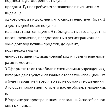
подписать
договор
енность
купли
—
продажи
.
Тут
потребуется
соглашение в письменном
виде еще
одного
супруга
и
документ
,
что
свидетельствует
брак
. З
а десять дней после покупки
машина
ставится
на
учет
.
Чтобы
сделать
это
,
следует
на
писать
заявление
, предоставить в регистрационное
окно
договор
купли
—
продажи
, документ,
подтверждающий
личность,
идентификационный
код
и
транзитные
номе
ра
автомобиля.
3.Оформляйте
автомобили
в
специальных
учреждениях
,
которые
дают
услуги
,
связаные
с
Госавтоинспекцией
.
Эт
о
будет
гарантией
того
,
что
вас
не
обманут
мошенники
.
Это
будет
гарантией
того
,
что
вас
не
обманут
мошенник
и
.
В
Украине
распространенная
нелегальный
способ
основ
ания
машины
—