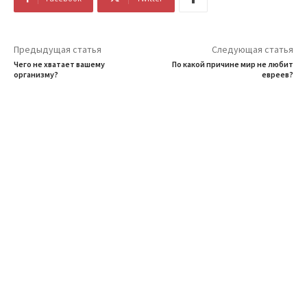
Предыдущая статья
Следующая статья
Чего не хватает вашему
По какой причине мир не любит
организму?
евреев?