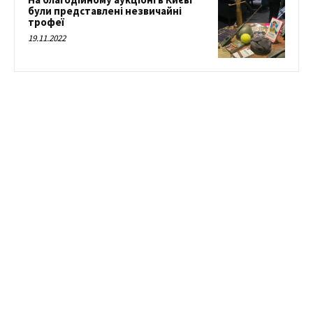
були представлені незвичайні
трофеї
19.11.2022