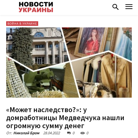
ВОЙНА В УКРАИНЕ
«Может наследство?»: у
домработницы Медведчука нашли
огромную сумму денег
28.04.2022
0
0
От:
Николай Бром