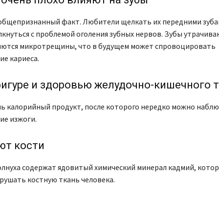
 общепризнанный факт. Любители щелкать их передними зуба
кнуться с проблемой оголения зубных нервов. Зубы утрачива
ляются микротрещины, что в будущем может спровоцировать
ие кариеса.
игуре и здоровью желудочно-кишечного 
нь калорийный продукт, после которого нередко можно набл
ие изжоги.
ют кости
олнуха содержат ядовитый химический минерал кадмий, кото
рушать костную ткань человека.