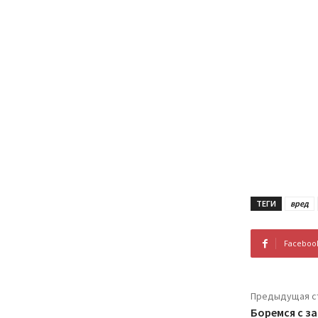
ТЕГИ
вред
Faceboo
Предыдущая с
Боремся с з