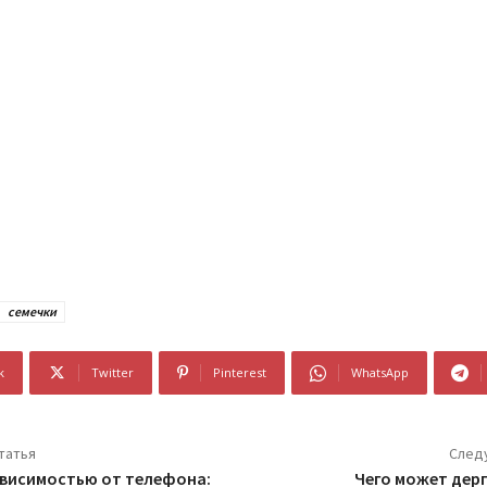
семечки
k
Twitter
Pinterest
WhatsApp
татья
След
ависимостью от телефона:
Чего может дерг