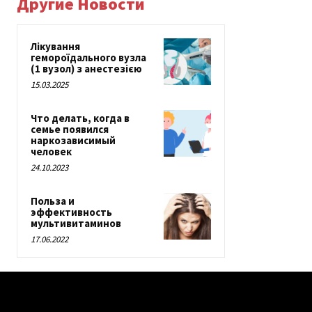
Другие Новости
Лікування
гемороїдального вузла
(1 вузол) з анестезією
15.03.2025
Что делать, когда в
семье появился
наркозависимый
человек
24.10.2023
Польза и
эффективность
мультивитаминов
17.06.2022