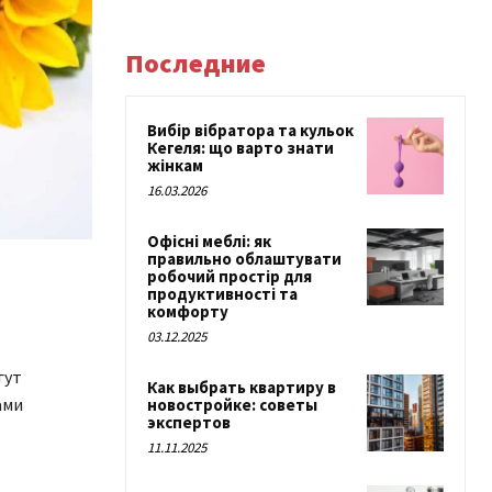
Последние
Вибір вібратора та кульок
Кегеля: що варто знати
жінкам
16.03.2026
Офісні меблі: як
правильно облаштувати
робочий простір для
продуктивності та
комфорту
03.12.2025
гут
Как выбрать квартиру в
ами
новостройке: советы
экспертов
11.11.2025