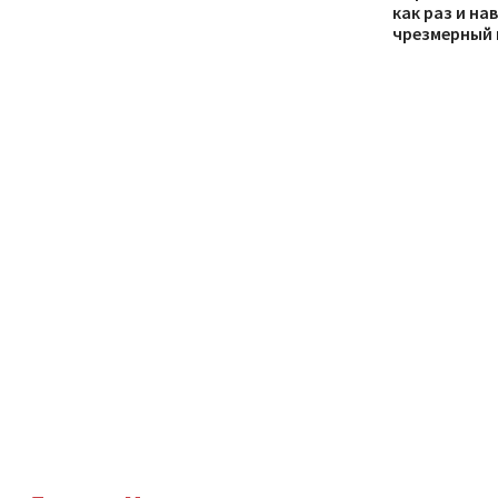
как раз и на
чрезмерный 