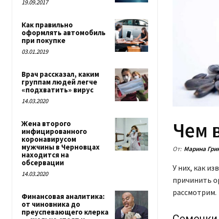
19.09.2017
Как правильно
оформлять автомобиль
при покупке
03.01.2019
Врач рассказал, каким
группам людей легче
«подхватить» вирус
14.03.2020
Чем 
Жена второго
инфицированного
коронавирусом
мужчины в Черновцах
От:
Марина Гри
находится на
обсервации
У них, как из
14.03.2020
причинить ор
рассмотрим.
Финансовая аналитика:
от чиновника до
преуспевающего клерка
Семечки 