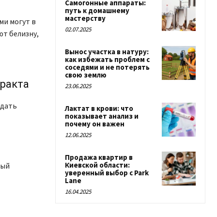
Самогонные аппараты:
путь к домашнему
мастерству
ми могут в
02.07.2025
ют белизну,
Вынос участка в натуру:
как избежать проблем с
соседями и не потерять
свою землю
тракта
23.06.2025
юдать
Лактат в крови: что
показывает анализ и
почему он важен
12.06.2025
Продажа квартир в
Киевской области:
рый
уверенный выбор с Park
Lane
16.04.2025