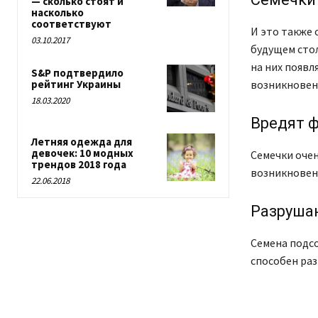
— сколько стоят и
насколько
соответствуют
И это также
03.10.2017
будущем стол
на них появ
S&P подтвердило
рейтинг Украины
возникновен
18.03.2020
Вредят ф
Летняя одежда для
девочек: 10 модных
Семечки оче
трендов 2018 года
возникновен
22.06.2018
Разруша
Семена подс
способен раз