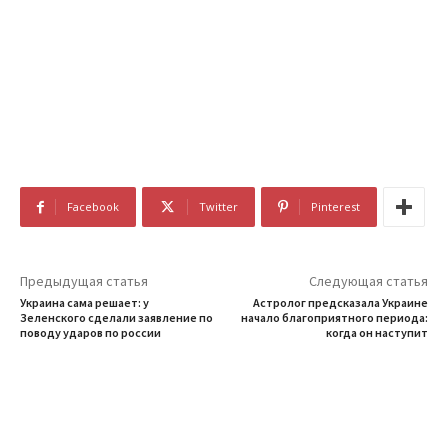
Facebook
Twitter
Pinterest
Предыдущая статья
Следующая статья
Украина сама решает: у
Астролог предсказала Украине
Зеленского сделали заявление по
начало благоприятного периода:
поводу ударов по россии
когда он наступит