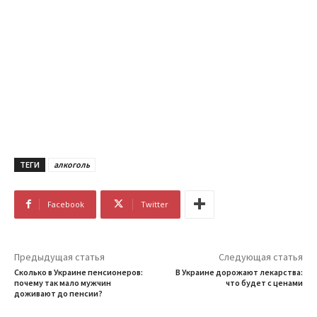
ТЕГИ
алкоголь
Facebook
Twitter
Предыдущая статья
Следующая статья
Сколько в Украине пенсионеров:
В Украине дорожают лекарства:
почему так мало мужчин
что будет с ценами
доживают до пенсии?