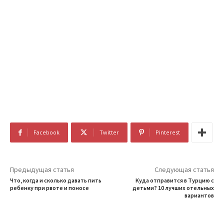
Facebook
Twitter
Pinterest
Предыдущая статья
Следующая статья
Что, когда и сколько давать пить
Куда отправится в Турцию с
ребенку при рвоте и поносе
детьми? 10 лучших отельных
вариантов