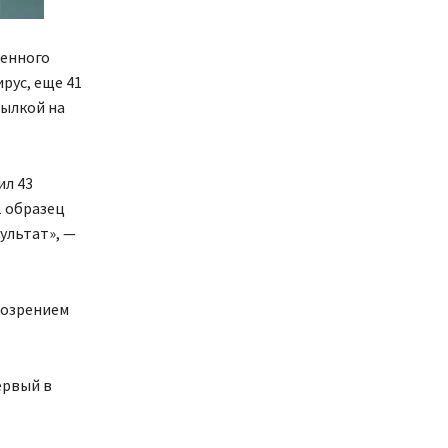
венного
рус, еще 41
сылкой на
ил 43
1 образец
ультат», —
дозрением
ервый в