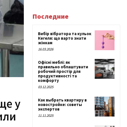
Последние
Вибір вібратора та кульок
Кегеля: що варто знати
жінкам
16.03.2026
Офісні меблі: як
правильно облаштувати
робочий простір для
продуктивності та
комфорту
03.12.2025
ще у
Как выбрать квартиру в
новостройке: советы
экспертов
или
11.11.2025