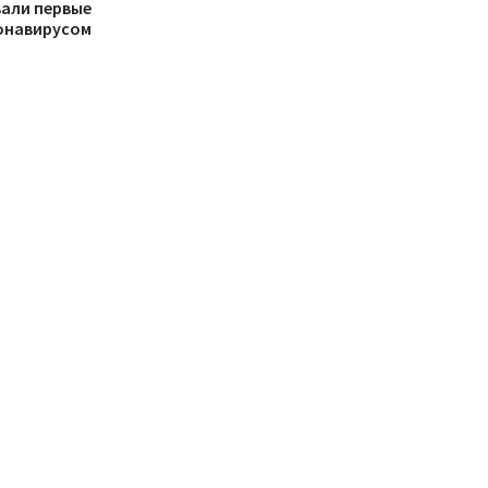
али первые
онавирусом