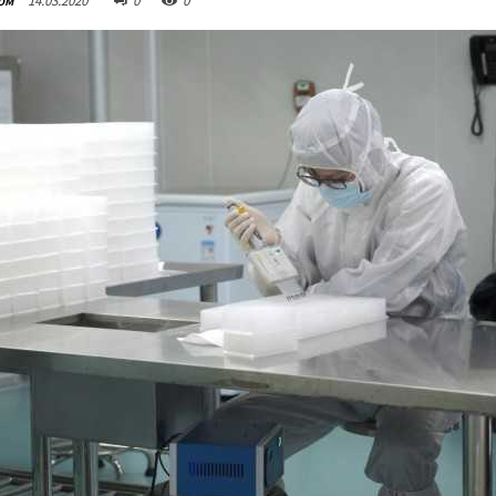
ом
14.03.2020
0
0