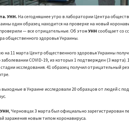
та. УНН.
На сегодняшнее утро в лаборатории Центра общест
аины один образец находится на проверке на новый коронави
 проверили — все отрицательные. Об этом
УНН
сообщает со с
ра общественного здоровья Украины.
ю на 11 марта Центр общественного здоровья Украины получ
 заболевании COVID-19, из которых 1 подтвержден (3 марта). 
 стадии исследования. 41 образец получил отрицательный рез
нтре.
 выходные в Украине исследовали 20 образцов от людей с по
ус.
УНН
, Черновцах 3 марта был официально зарегистрирован п
ай заражения новым типом коронавируса.