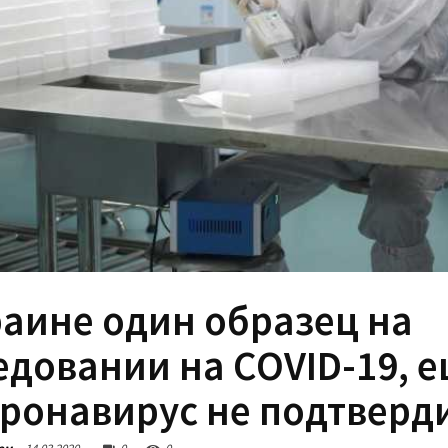
раине один образец на
едовании на COVID-19, е
оронавирус не подтверд