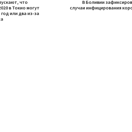
пускают, что
В Боливии зафиксиров
020 в Токио могут
случаи инфицирования кор
год или два из-за
са