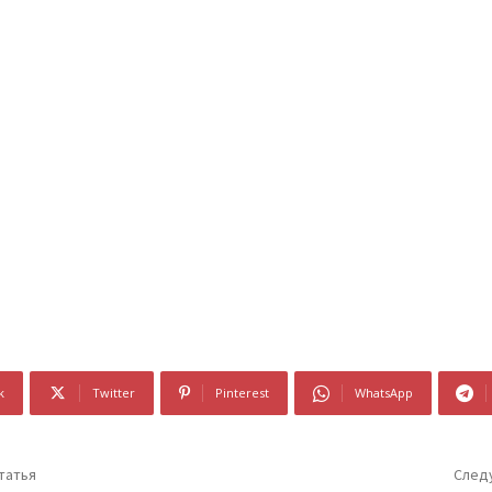
k
Twitter
Pinterest
WhatsApp
татья
След