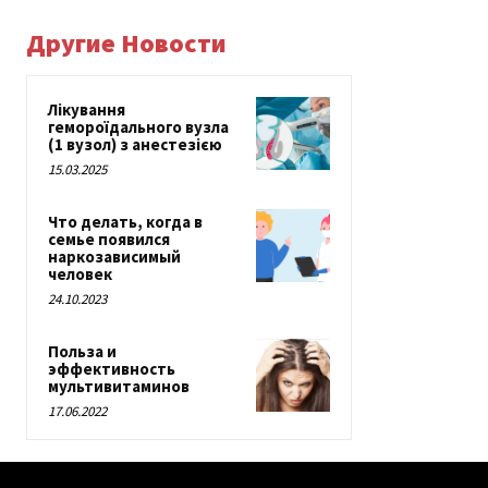
Другие Новости
Лікування
гемороїдального вузла
(1 вузол) з анестезією
15.03.2025
Что делать, когда в
семье появился
наркозависимый
человек
24.10.2023
Польза и
эффективность
мультивитаминов
17.06.2022