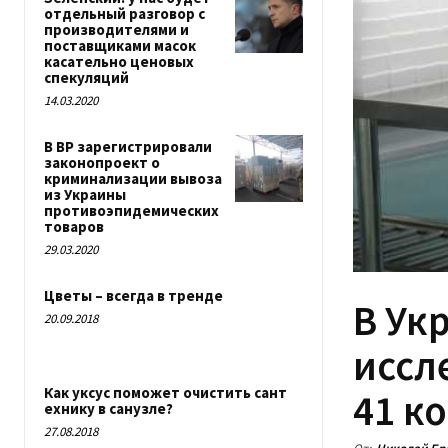
отдельный разговор с
производителями и
поставщиками масок
касательно ценовых
спекуляций
14.03.2020
В ВР зарегистрировали
законопроект о
криминализации вывоза
из Украины
противоэпидемических
товаров
29.03.2020
Цветы – всегда в тренде
В Ук
20.09.2018
иссл
Как уксус поможет очистить сант
41 к
ехнику в санузле?
27.08.2018