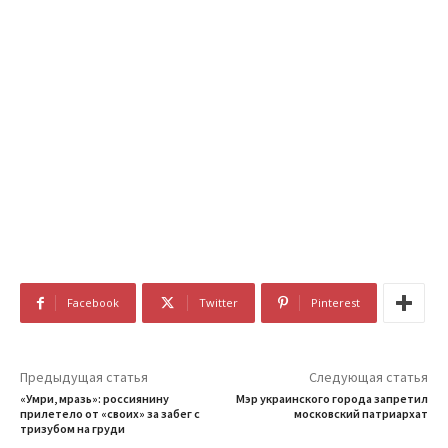
Facebook
Twitter
Pinterest
Предыдущая статья
Следующая статья
«Умри, мразь»: россиянину
Мэр украинского города запретил
прилетело от «своих» за забег с
московский патриархат
тризубом на груди