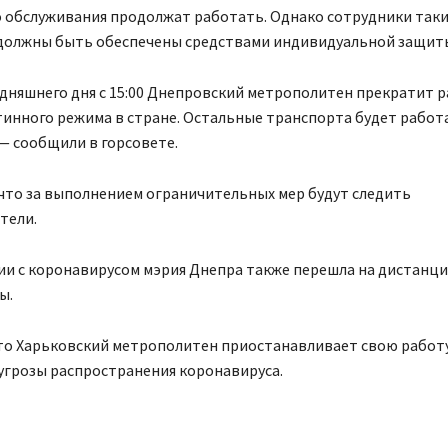
о обслуживания продолжат работать. Однако сотрудники таки
должны быть обеспечены средствами индивидуальной защит
одняшнего дня с 15:00 Днепровский метрополитен прекратит р
инного режима в стране. Остальные транспорта будет работ
— сообщили в горсовете.
что за выполнением ограничительных мер будут следить
тели.
ции с коронавирусом мэрия Днепра также перешла на дистанц
ы.
то Харьковский метрополитен приостанавливает свою работу
 угрозы распространения коронавируса.