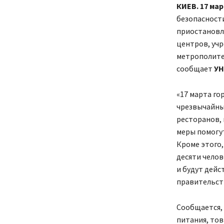
КИЕВ. 17 мар
безопасност
приостановле
центров, учр
метрополитен
сообщает
У
«17 марта го
чрезвычайны
ресторанов, 
меры помогу
Кроме этого
десяти челов
и будут дейс
правительств
Сообщается,
питания, тов