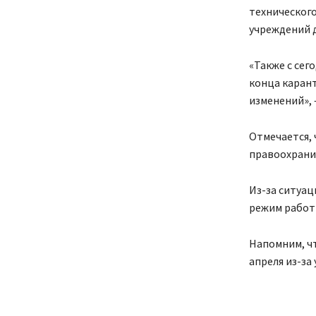
техническог
учреждений 
«Также с сег
конца карант
изменений», 
Отмечается, 
правоохрани
Из-за ситуа
режим работ
Напомним, ч
апреля из-за