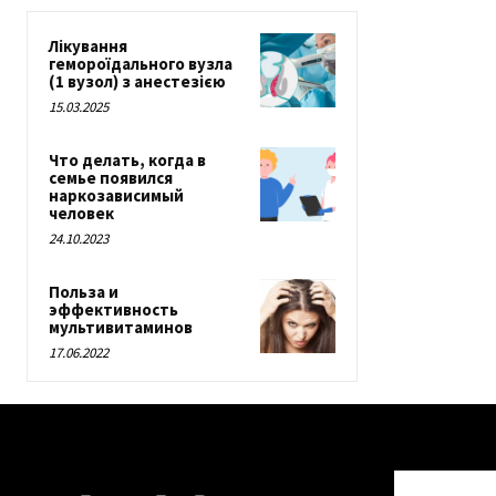
Лікування
гемороїдального вузла
(1 вузол) з анестезією
15.03.2025
Что делать, когда в
семье появился
наркозависимый
человек
24.10.2023
Польза и
эффективность
мультивитаминов
17.06.2022