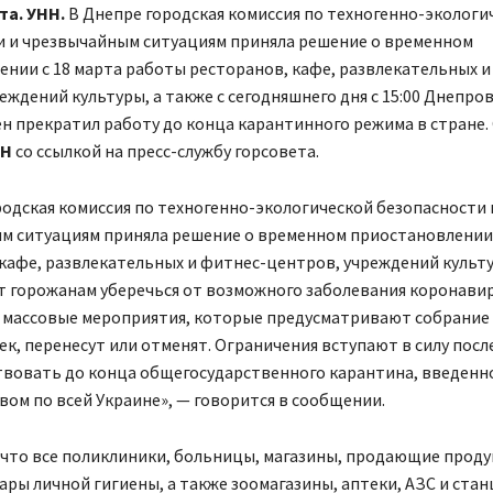
та. УНН.
В Днепре городская комиссия по техногенно-экологи
и и чрезвычайным ситуациям приняла решение о временном
нии с 18 марта работы ресторанов, кафе, развлекательных и
еждений культуры, а также с сегодняшнего дня с 15:00 Днепро
 прекратил работу до конца карантинного режима в стране.
НН
со ссылкой на пресс-службу горсовета.
родская комиссия по техногенно-экологической безопасности 
м ситуациям приняла решение о временном приостановлени
кафе, развлекательных и фитнес-центров, учреждений культу
т горожанам уберечься от возможного заболевания коронавир
, массовые мероприятия, которые предусматривают собрание
ек, перенесут или отменят. Ограничения вступают в силу посл
твовать до конца общегосударственного карантина, введенн
ом по всей Украине», — говорится в сообщении.
 что все поликлиники, больницы, магазины, продающие прод
ары личной гигиены, а также зоомагазины, аптеки, АЗС и ста