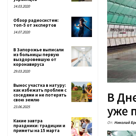
14.03.2020
Обзор радиосистем:
топ-5 от экспертов
14.07.2020
В Запорожье выписали
из больницы первую
выздоровевшую от
коронавируса
29.03.2020
Вынос участка в натуру:
как избежать проблем с
В Дн
соседями и не потерять
свою землю
уже 
23.06.2025
Какие завтра
От:
Николай Бр
праздники: традиции и
приметы на 15 марта