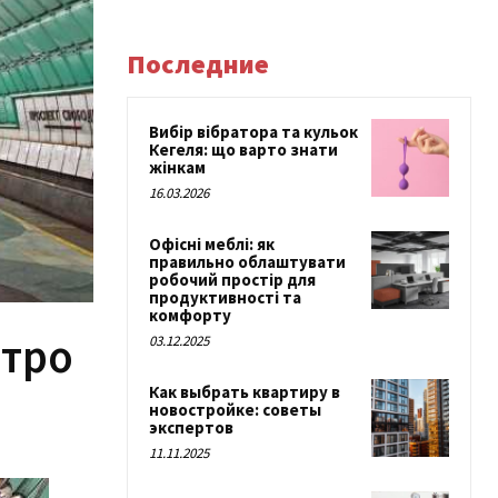
Последние
Вибір вібратора та кульок
Кегеля: що варто знати
жінкам
16.03.2026
Офісні меблі: як
правильно облаштувати
робочий простір для
продуктивності та
комфорту
етро
03.12.2025
Как выбрать квартиру в
новостройке: советы
экспертов
11.11.2025