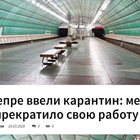
епре ввели карантин: м
прекратило свою работу
ом
18.03.2020
0
0