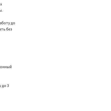
х
ы.
аботу до
ать без
ионный
 до 3