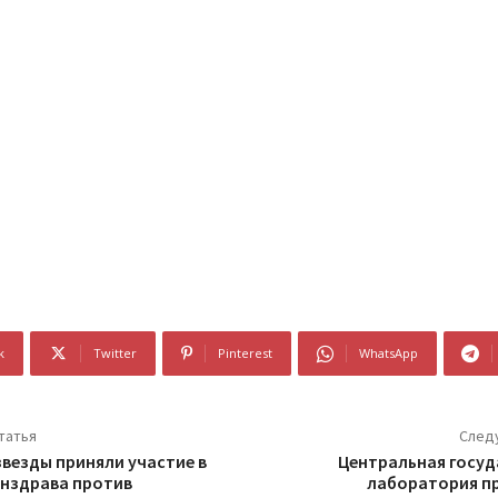
k
Twitter
Pinterest
WhatsApp
татья
След
звезды приняли участие в
Центральная госуд
нздрава против
лаборатория пр