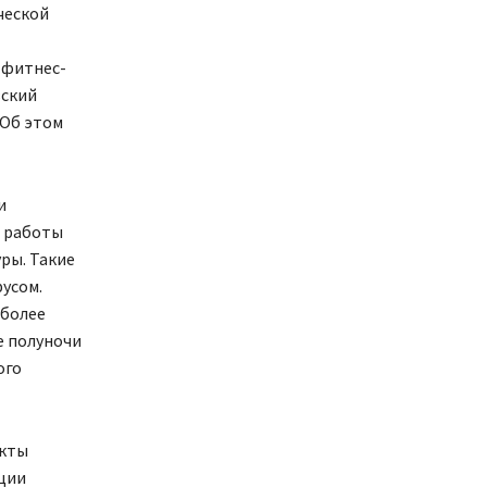
ческой
 фитнес-
вский
 Об этом
и
и работы
ры. Такие
усом.
 более
е полуночи
ого
укты
нции