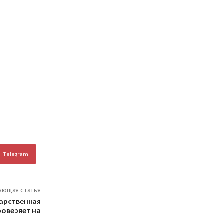
Telegram
ующая статья
арственная
оверяет на