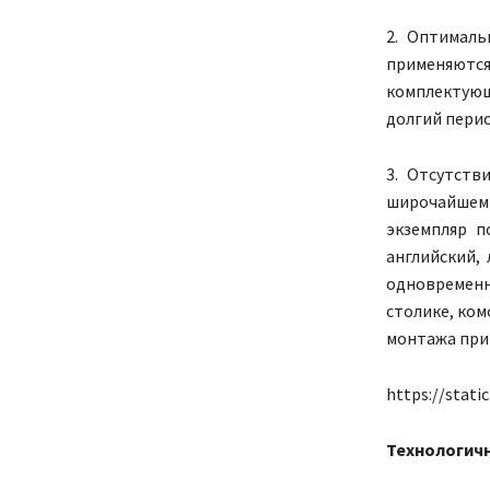
2. Оптималь
применяются
комплектующ
долгий пери
3. Отсутств
широчайшем 
экземпляр п
английский,
одновременн
столике, ком
монтажа при 
https://stati
Технологичн