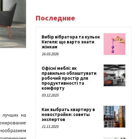
Последние
Вибір вібратора та кульок
Кегеля: що варто знати
жінкам
16.03.2026
Офісні меблі: як
правильно облаштувати
робочий простір для
продуктивності та
комфорту
03.12.2025
Как выбрать квартиру в
новостройке: советы
 лучших на
экспертов
онирование
11.11.2025
ообразием
сширенными