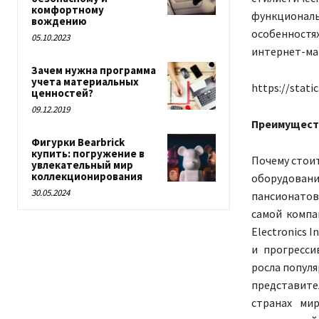
комфортному
функциональ
вождению
особенностя
05.10.2023
интернет-маг
Зачем нужна программа
учета материальных
https://stati
ценностей?
09.12.2019
Преимущест
Фигурки Bearbrick
купить: погружение в
Почему стои
увлекательный мир
коллекционирования
оборудовани
30.05.2024
пансионатов
самой компан
Electronics 
и прогресси
росла популя
представит
странах ми