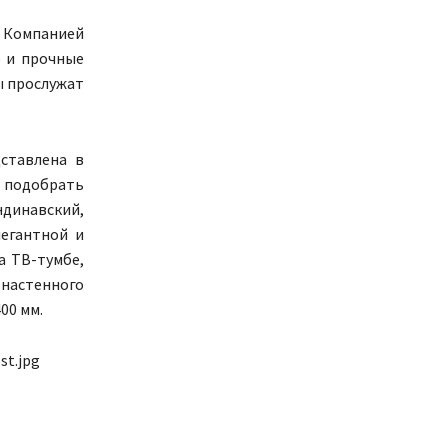
 Компанией
 и прочные
ы прослужат
дставлена в
а подобрать
ндинавский,
легантной и
а ТВ-тумбе,
 настенного
00 мм.
st.jpg