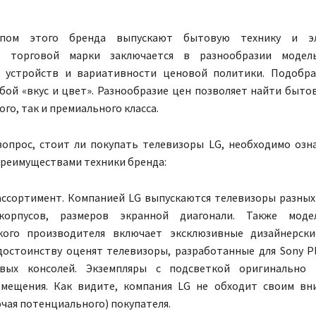
пом этого бренда выпускают бытовую технику и эле
ь торговой марки заключается в разнообразии модел
 устройств и вариативности ценовой политики. Подобра
бой «вкус и цвет». Разнообразие цен позволяет найти быто
го, так и премиального класса.
вопрос, стоит ли покупать телевизоры LG, необходимо озн
реимуществами техники бренда:
ассортимент. Компанией LG выпускаются телевизоры разных
корпусов, размеров экранной диагонали. Также мод
кого производителя включает эксклюзивные дизайнерски
достоинству оценят телевизоры, разработанные для Sony Pl
овых консолей. Экземпляры с подсветкой оригинально 
мещения. Как видите, компания LG не обходит своим вн
чая потенциального) покупателя.