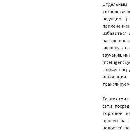
Отдельным
технологичн
ведущим ра
применением
избавиться 
насыщеннос
экранную па
звучания, ми
Intelligent
снижая нагр
инновации
транслируемо
Также стоит
сети посред
торговой м
просмотра ф
новостей, п