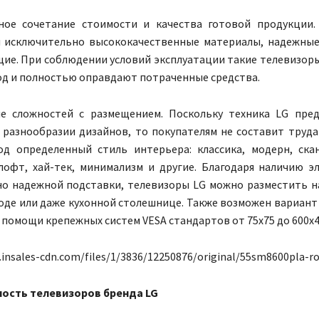
ное сочетание стоимости и качества готовой продукции.
 исключительно высококачественные материалы, надежные
ие. При соблюдении условий эксплуатации такие телевизор
од и полностью оправдают потраченные средства.
ие сложностей с размещением. Поскольку техника LG пре
разнообразии дизайнов, то покупателям не составит труд
од определенный стиль интерьера: классика, модерн, ска
 лофт, хай-тек, минимализм и другие. Благодаря наличию э
о надежной подставки, телевизоры LG можно разместить н
оде или даже кухонной столешнице. Также возможен вариант
помощи крепежных систем VESA стандартов от 75х75 до 600х4
c.insales-cdn.com/files/1/3836/12250876/original/55sm8600pla-ro
ость телевизоров бренда LG