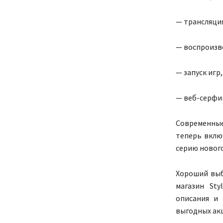
— трансляция
— воспроизве
— запуск игр
— веб-серфин
Современные
теперь вклю
серию новог
Хороший выб
магазин Sty
описания и 
выгодных ак