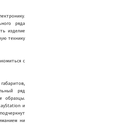
ктронику.
ьного ряда
ть изделие
вую технику
акомиться с
 габаритов,
ельный ряд
е образцы.
ayStation и
подчеркнут
иманием ни