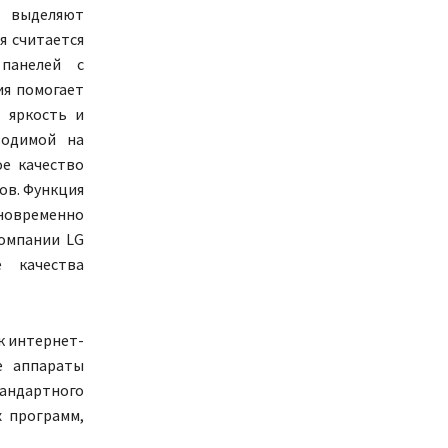
 выделяют
я считается
 панелей с
ия помогает
 яркость и
водимой на
ое качество
ов. Функция
дновременно
компании LG
 качества
к интернет-
е аппараты
андартного
х программ,