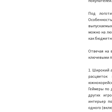
покупателей.
Под логоти
Особенност
выпускаемых
можно на лю
как бюджетно
Отвечая на 
ключевыми п
1. Широкий 
расцветок 
южнокорейс
Геймеры по 
других игр
интерьер по
одного (вклю