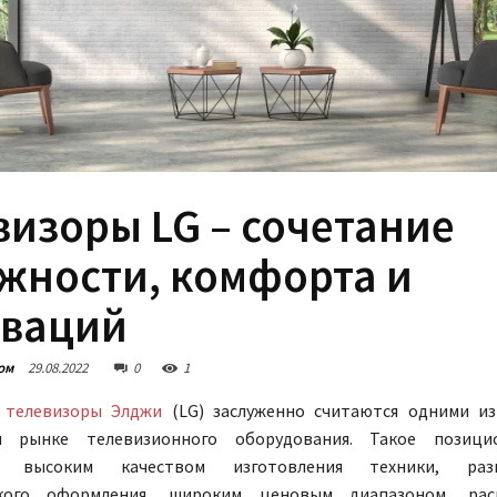
визоры LG – сочетание
жности, комфорта и
ваций
ом
29.08.2022
0
1
и
телевизоры Элджи
(LG) заслуженно считаются одними из
м рынке телевизионного оборудования. Такое позици
но высоким качеством изготовления техники, разн
ского оформления, широким ценовым диапазоном, ра