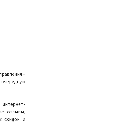
правления –
и очередную
т интернет-
те отзывы,
х скидок и