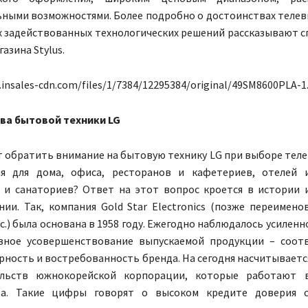
ными возможностями. Более подробно о достоинствах телев
х задействованных технологических решений рассказывают 
азина Stylus.
c.insales-cdn.com/files/1/7384/12295384/original/49SM8600PLA-1
ва бытовой техники
LG
т обратить внимание на бытовую технику LG при выборе тел
я для дома, офиса, ресторанов и кафетериев, отелей и
 и санаториев? Ответ на этот вопрос кроется в истории
ии. Так, компания Gold Star Electronics (позже переимено
Inc.) была основана в 1958 году. Ежегодно наблюдалось усилен
вное усовершенствование выпускаемой продукции – соотв
рность и востребованность бренда. На сегодня насчитываетс
ельств южнокорейской корпорации, которые работают 
ра. Такие цифры говорят о высоком кредите доверия 