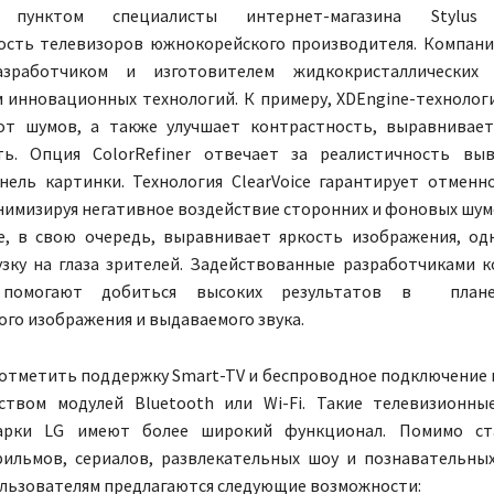
 пунктом специалисты интернет-магазина Stylus
ость телевизоров южнокорейского производителя. Компани
зработчиком и изготовителем жидкокристаллических
 инновационных технологий. К примеру, XDEngine-технолог
от шумов, а также улучшает контрастность, выравнивает
ть. Опция ColorRefiner отвечает за реалистичность вы
нель картинки. Технология ClearVoice гарантирует отменн
нимизируя негативное воздействие сторонних и фоновых шум
Eye, в свою очередь, выравнивает яркость изображения, о
узку на глаза зрителей. Задействованные разработчиками 
 помогают добиться высоких результатов в плане
го изображения и выдаваемого звука.
 отметить поддержку Smart-TV и беспроводное подключение 
ством модулей Bluetooth или Wi-Fi. Такие телевизионны
арки LG имеют более широкий функционал. Помимо ст
ильмов, сериалов, развлекательных шоу и познавательны
ользователям предлагаются следующие возможности: