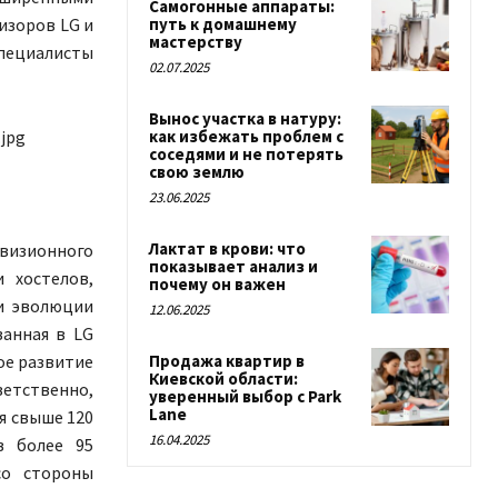
Самогонные аппараты:
путь к домашнему
изоров LG и
мастерству
специалисты
02.07.2025
Вынос участка в натуру:
как избежать проблем с
.jpg
соседями и не потерять
свою землю
23.06.2025
Лактат в крови: что
евизионного
показывает анализ и
 хостелов,
почему он важен
 и эволюции
12.06.2025
ванная в LG
Продажа квартир в
ное развитие
Киевской области:
етственно,
уверенный выбор с Park
Lane
я свыше 120
16.04.2025
в более 95
со стороны