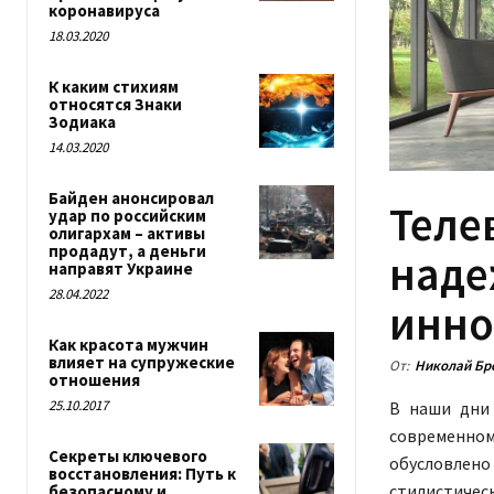
коронавируса
18.03.2020
К каким стихиям
относятся Знаки
Зодиака
14.03.2020
Байден анонсировал
Теле
удар по российским
олигархам – активы
продадут, а деньги
наде
направят Украине
28.04.2022
инно
Как красота мужчин
влияет на супружеские
От:
Николай Бр
отношения
25.10.2017
В наши дн
современно
Секреты ключевого
обусловле
восстановления: Путь к
стилистиче
безопасному и