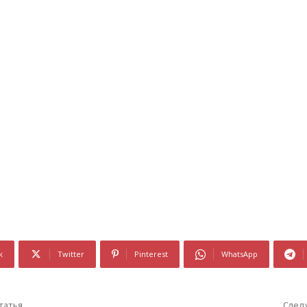
k
Twitter
Pinterest
WhatsApp
татья
След