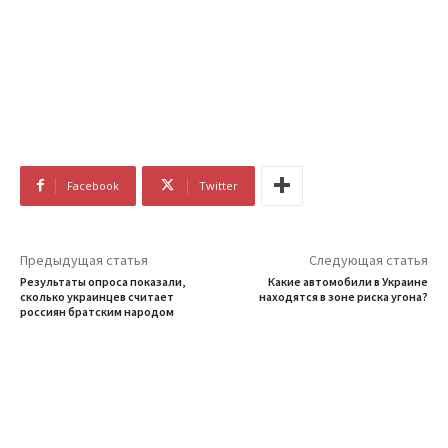
Facebook
Twitter
Предыдущая статья
Следующая статья
Результаты опроса показали,
Какие автомобили в Украине
сколько украинцев считает
находятся в зоне риска угона?
россиян братским народом