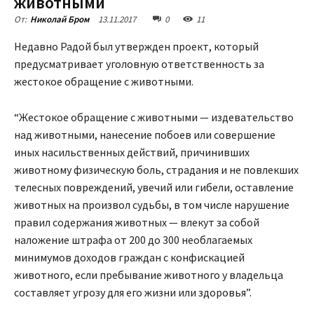
животными
13.11.2017
0
11
От:
Николай Бром
Недавно Радой был утвержден проект, который
предусматривает уголовную ответственность за
жестокое обращение с животными.
“Жестокое обращение с животными — издевательство
над животными, нанесение побоев или совершение
иных насильственных действий, причинивших
животному физическую боль, страдания и не повлекших
телесных повреждений, увечий или гибели, оставление
животных на произвол судьбы, в том числе нарушение
правил содержания животных — влекут за собой
наложение штрафа от 200 до 300 необлагаемых
минимумов доходов граждан с конфискацией
животного, если пребывание животного у владельца
составляет угрозу для его жизни или здоровья”.