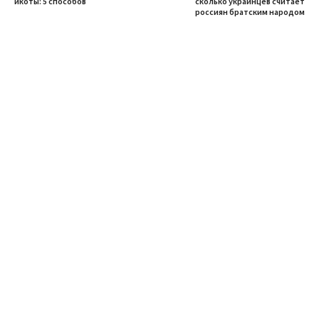
икоты: 5 способов
сколько украинцев считает
россиян братским народом