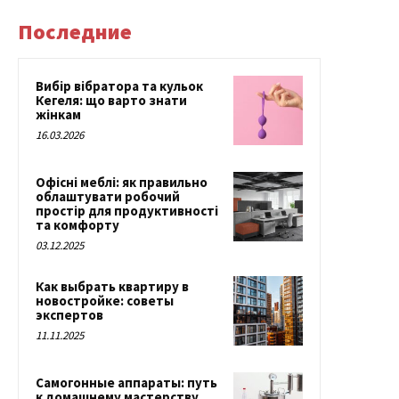
Последние
Вибір вібратора та кульок
Кегеля: що варто знати
жінкам
16.03.2026
Офісні меблі: як правильно
облаштувати робочий
простір для продуктивності
та комфорту
03.12.2025
Как выбрать квартиру в
новостройке: советы
экспертов
11.11.2025
Самогонные аппараты: путь
к домашнему мастерству