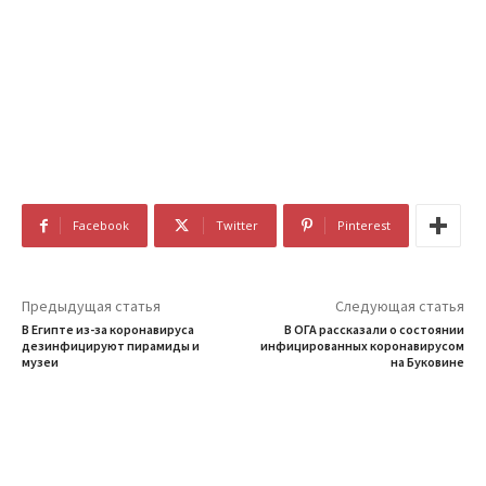
Facebook
Twitter
Pinterest
Предыдущая статья
Следующая статья
В Египте из-за коронавируса
В ОГА рассказали о состоянии
дезинфицируют пирамиды и
инфицированных коронавирусом
музеи
на Буковине