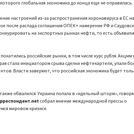
т которого глобальная экономика до конца еще не оправилась.
ение настроений из-за распространения коронавируса в ЕС н
ое после распада соглашения ОПЕК+ намерение РФ и Саудовс
онкурировать на экспортных рынках нефти, то есть объявил
 покатились российские рынки, в том числе курс рубля. Акцмм
рая стала инициатором срыва сделки нефтекартели, упали бол
нтов. Власти заверяют, что российская экономика будет тол
также обвалился: Украина попала в «идельный шторм», говоря
рреспондент.net
собрал мнение международной прессы о
мся мировом кризисе.