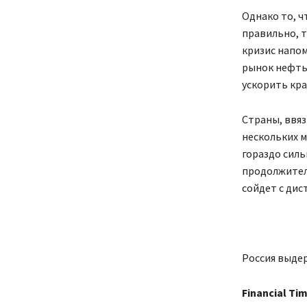
Однако то, ч
правильно, 
кризис напом
рынок нефтью
ускорить кра
Страны, ввяз
нескольких м
гораздо силь
продолжител
сойдет с дис
Россия выдер
Financial Ti