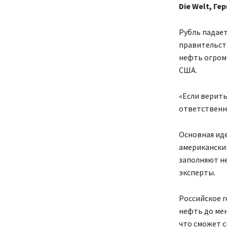
Die Welt, Ге
Рубль падае
правительст
нефть огромн
США.
«Если верит
ответственны
Основная иде
американски
заполняют н
эксперты.
Российское г
нефть до мен
что сможет с