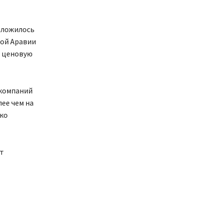
аложилось
кой Аравии
и ценовую
 компаний
ее чем на
ько
т