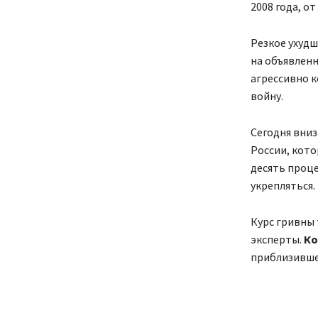
2008 года, о
Резкое ухудш
на объявленн
агрессивно к
войну.
Сегодня вниз
России, кото
десять проце
укрепляться.
Курс гривны 
эксперты.
Ко
приблизивше