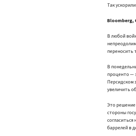
Так ускорили
Bloomberg,
В любой войн
непреодолимо
переносить т
В понедельни
проценто — э
Персидском з
увеличить о
Это решение
стороны госу
согласиться 
баррелей в д