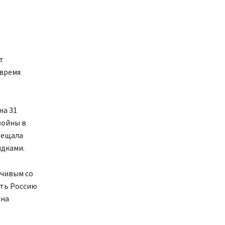
т
 время
на 31
войны в
бещала
идками.
ечивым со
ить Россию
она