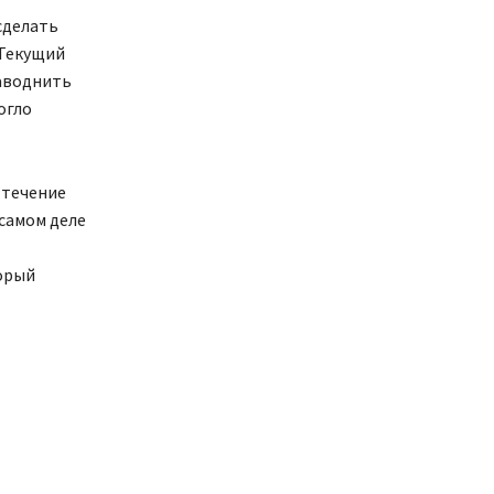
сделать
 Текущий
наводнить
огло
 течение
 самом деле
орый