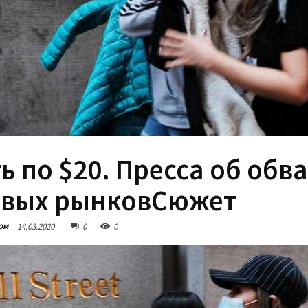
ь по $20. Пресса об обв
вых рынковСюжет
ом
14.03.2020
0
0