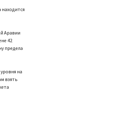
а находится
ой Аравии
ене 42
ну предела
 уровня на
ам взять
кета