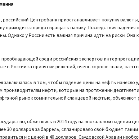
рмания
т, российский Центробанк приостанавливает покупку валюты,
ву приходится предотвращать панику. Последствия падения 
ы. Однако у России есть важная причина идти на риски. Она к
ь преобладающей среди российских экспертов интерпретации,
е в России за принятие решений, очень хорошо знали, на что 
я заключалась в том, чтобы падение цены на нефть нанесло у
м производителям нефти, которые на протяжении десятилети
ефтяной рынок сомнительной сланцевой нефтью, объясняют 
осударство, обжегшись в 2014 году на эпохальном падении це
ее 30 долларов за баррель, спланировало свой бюджет таким
правиться и с ценой в 40 долларов. Саудовской Аравии необх