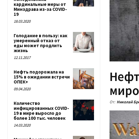
кардинальные меры от
Минздрава из-за COVID-
19
18.03.2020
Голодание в пользу: как
умеренный отказ от
еды может продлить
жизнь
12.11.2017
Нефт
Нефть подорожала на
15% в ожидании встречи
ОПЕК+
миро
09.04.2020
От:
Николай Бр
Количество
инфицированных COVID-
19 в мире выросло до
более 100 тыс. человек
14.03.2020