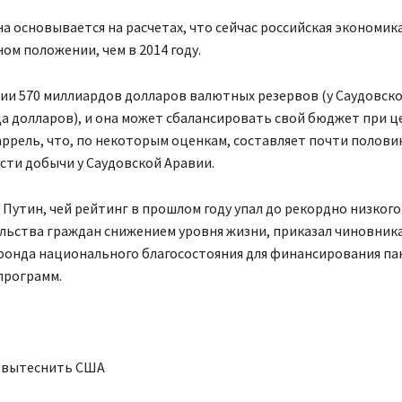
а основывается на расчетах, что сейчас российская экономик
ном положении, чем в 2014 году.
сии 570 миллиардов долларов валютных резервов (у Саудовск
а долларов), и она может сбалансировать свой бюджет при ц
аррель, что, по некоторым оценкам, составляет почти полови
сти добычи у Саудовской Аравии.
Путин, чей рейтинг в прошлом году упал до рекордно низкого
льства граждан снижением уровня жизни, приказал чиновник
фонда национального благосостояния для финансирования па
программ.
т вытеснить США