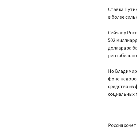
Ставка Путин
в более силь
Сейчас у Рос
502 миллиард
доллара за б
рентабельно
Но Владимир 
фоне недово
средства из 
социальных 
Россия хоче