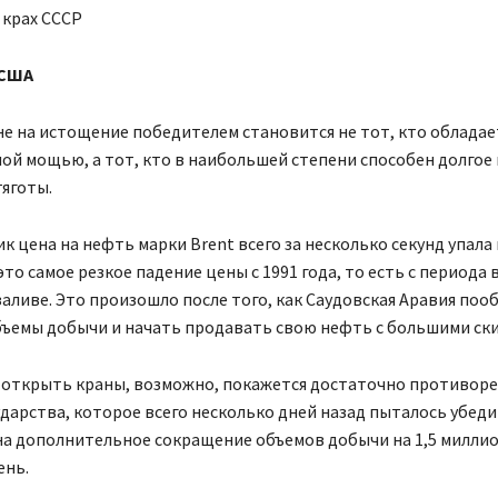
 крах СССР
 США
е на истощение победителем становится не тот, кто обладае
й мощью, а тот, кто в наибольшей степени способен долгое
яготы.
к цена на нефть марки Brent всего за несколько секунд упала 
то самое резкое падение цены с 1991 года, то есть с периода 
аливе. Это произошло после того, как Саудовская Аравия поо
бъемы добычи и начать продавать свою нефть с большими ск
 открыть краны, возможно, покажется достаточно противор
дарства, которое всего несколько дней назад пыталось убед
на дополнительное сокращение объемов добычи на 1,5 милли
ень.