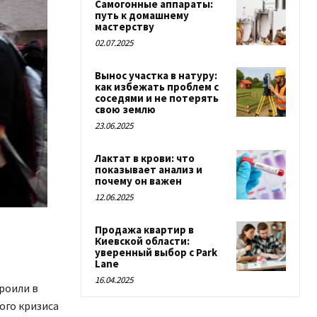
Самогонные аппараты:
путь к домашнему
мастерству
02.07.2025
Вынос участка в натуру:
как избежать проблем с
соседями и не потерять
свою землю
23.06.2025
Лактат в крови: что
показывает анализ и
почему он важен
12.06.2025
Продажа квартир в
Киевской области:
уверенный выбор с Park
Lane
16.04.2025
роили в
ого кризиса